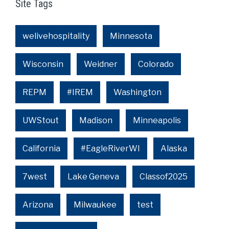
Site Tags
welivehospitality
Minnesota
Wisconsin
Weidner
Colorado
REPM
#IREM
Washington
UWStout
Madison
Minneapolis
California
#EagleRiverWI
Alaska
7west
Lake Geneva
Classof2025
Arizona
Milwaukee
test