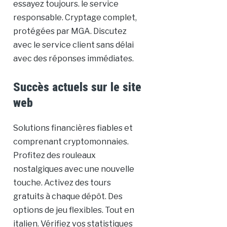
essayez toujours. le service
responsable. Cryptage complet,
protégées par MGA. Discutez
avec le service client sans délai
avec des réponses immédiates.
Succès actuels sur le site
web
Solutions financières fiables et
comprenant cryptomonnaies.
Profitez des rouleaux
nostalgiques avec une nouvelle
touche. Activez des tours
gratuits à chaque dépôt. Des
options de jeu flexibles. Tout en
italien. Vérifiez vos statistiques