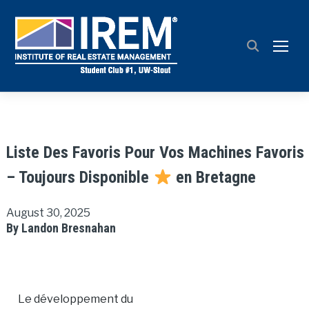
TOGG
Liste Des Favoris Pour Vos Machines Favoris
– Toujours Disponible
en Bretagne
August 30, 2025
By Landon Bresnahan
Le développement du