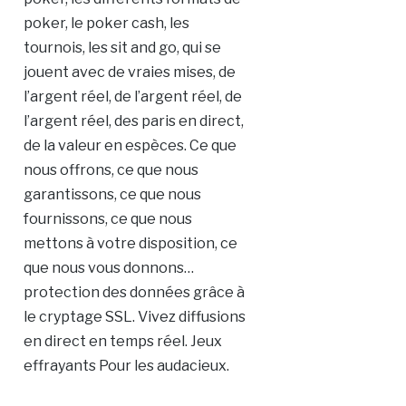
poker, le poker cash, les
tournois, les sit and go, qui se
jouent avec de vraies mises, de
l’argent réel, de l’argent réel, de
l’argent réel, des paris en direct,
de la valeur en espèces. Ce que
nous offrons, ce que nous
garantissons, ce que nous
fournissons, ce que nous
mettons à votre disposition, ce
que nous vous donnons…
protection des données grâce à
le cryptage SSL. Vivez diffusions
en direct en temps réel. Jeux
effrayants Pour les audacieux.