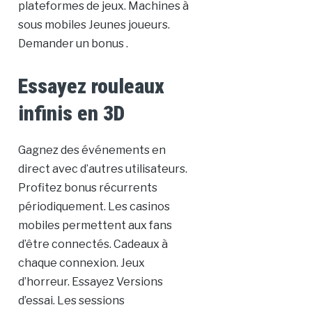
plateformes de jeux. Machines à
sous mobiles Jeunes joueurs.
Demander un bonus .
Essayez rouleaux
infinis en 3D
Gagnez des événements en
direct avec d’autres utilisateurs.
Profitez bonus récurrents
périodiquement. Les casinos
mobiles permettent aux fans
d’être connectés. Cadeaux à
chaque connexion. Jeux
d’horreur. Essayez Versions
d’essai. Les sessions