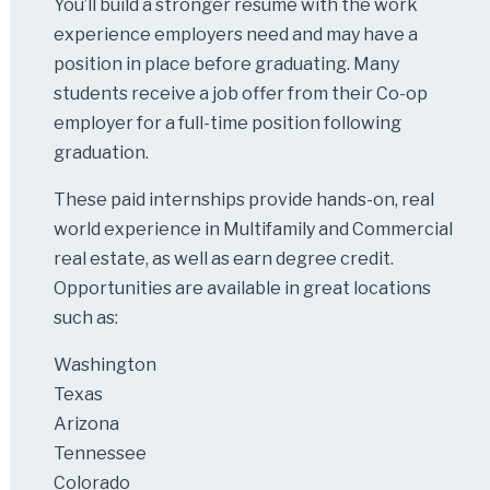
You’ll build a stronger resume with the work
experience employers need and may have a
position in place before graduating. Many
students receive a job offer from their Co-op
employer for a full-time position following
graduation.
These paid internships provide hands-on, real
world experience in Multifamily and Commercial
real estate, as well as earn degree credit.
Opportunities are available in great locations
such as:
Washington
Texas
Arizona
Tennessee
Colorado