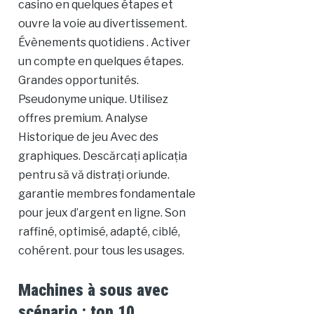
casino en quelques étapes et
ouvre la voie au divertissement.
Évènements quotidiens . Activer
un compte en quelques étapes.
Grandes opportunités.
Pseudonyme unique. Utilisez
offres premium. Analyse
Historique de jeu Avec des
graphiques. Descărcați aplicația
pentru să vă distrați oriunde.
garantie membres fondamentale
pour jeux d’argent en ligne. Son
raffiné, optimisé, adapté, ciblé,
cohérent. pour tous les usages.
Machines à sous avec
scénario : top 10