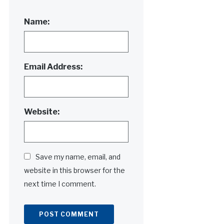
Name:
Email Address:
Website:
Save my name, email, and
website in this browser for the
next time I comment.