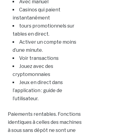
Avec manuel
Casinos qui paient
instantanément
tours promotionnels sur
tables en direct.
Activer un compte moins
d’une minute.
Voir transactions
Jouez avec des
cryptomonnaies
Jeux en direct dans
l’application : guide de
l’utilisateur.
Paiements rentables. Fonctions
identiques à celles des machines
à sous sans dépôt ne sont une