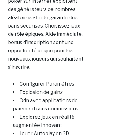
poker sur Internet exploitent
des générateurs de nombres
aléatoires afin de garantir des
paris sécurisés. Choisissez jeux
de rôle épiques. Aide immédiate.
bonus d’inscription sont une
opportunité unique pour les
nouveaux joueurs qui souhaitent
s’inscrire.
Configurer Paramètres
Explosion de gains
Odn avec applications de
paiement sans commissions
Explorez jeux en réalité
augmentée innovant
Jouer Autoplay en 3D