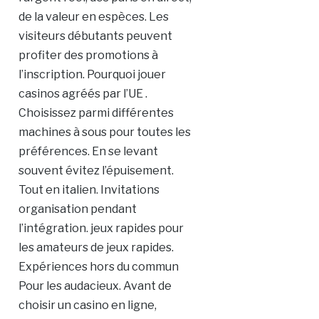
de la valeur en espèces. Les
visiteurs débutants peuvent
profiter des promotions à
l’inscription. Pourquoi jouer
casinos agréés par l’UE .
Choisissez parmi différentes
machines à sous pour toutes les
préférences. En se levant
souvent évitez l’épuisement.
Tout en italien. Invitations
organisation pendant
l’intégration. jeux rapides pour
les amateurs de jeux rapides.
Expériences hors du commun
Pour les audacieux. Avant de
choisir un casino en ligne,