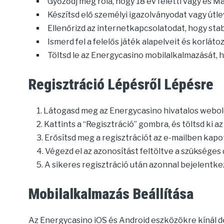
Győződj meg róla, hogy 18 év feletti vagy és 
Készítsd elő személyi igazolványodat vagy útl
Ellenőrizd az internetkapcsolatodat, hogy stab
Ismerd fel a felelős játék alapelveit és korláto
Töltsd le az Energycasino mobilalkalmazását, h
Regisztráció Lépésről Lépésre
Látogasd meg az Energycasino hivatalos webol
Kattints a “Regisztráció” gombra, és töltsd ki a
Erősítsd meg a regisztrációt az e-mailben kapot
Végezd el az azonosítást feltöltve a szükséges
A sikeres regisztráció után azonnal bejelentke
Mobilalkalmazás Beállítása
Az Energycasino iOS és Android eszközökre kínál de