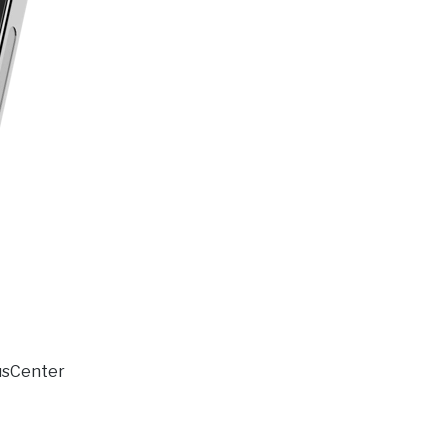
nusCenter