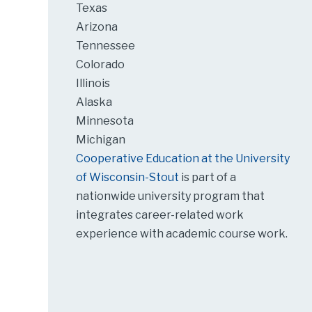
Texas
Arizona
Tennessee
Colorado
Illinois
Alaska
Minnesota
Michigan
Cooperative Education at the University
of Wisconsin-Stout
is part of a
nationwide university program that
integrates career-related work
experience with academic course work.