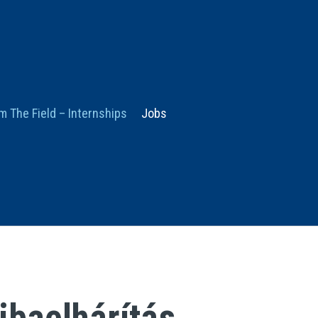
m The Field – Internships
Jobs
baelhárítás,