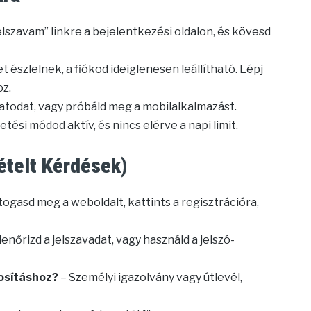
jelszavam” linkre a bejelentkezési oldalon, és kövesd
észlelnek, a fiókod ideiglenesen leállítható. Lépj
oz.
atodat, vagy próbáld meg a mobilalkalmazást.
etési módod aktív, és nincs elérve a napi limit.
ételt Kérdések)
togasd meg a weboldalt, kattints a regisztrációra,
lenőrizd a jelszavadat, vagy használd a jelszó-
osításhoz?
– Személyi igazolvány vagy útlevél,