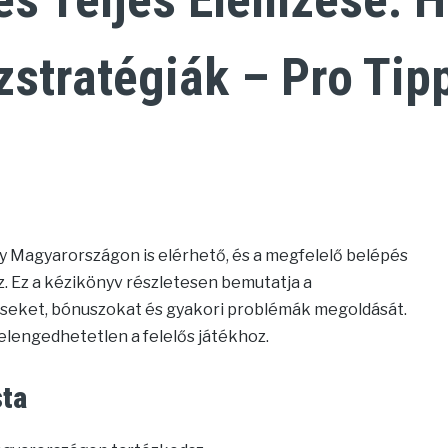
stratégiák – Pro Tip
y Magyarországon is elérhető, és a megfelelő belépés
 Ez a kézikönyv részletesen bemutatja a
déseket, bónuszokat és gyakori problémák megoldását.
lengedhetetlen a felelős játékhoz.
sta