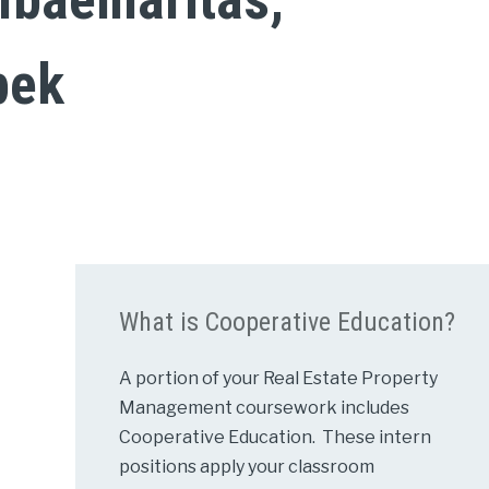
pek
What is Cooperative Education?
A portion of your Real Estate Property
Management coursework includes
Cooperative Education. These intern
positions apply your classroom