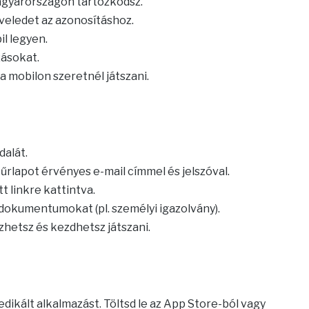
Magyarországon tartózkodsz.
eveledet az azonosításhoz.
il legyen.
zásokat.
a mobilon szeretnél játszani.
dalát.
z űrlapot érvényes e-mail címmel és jelszóval.
t linkre kattintva.
 dokumentumokat (pl. személyi igazolvány).
zhetsz és kezdhetsz játszani.
dikált alkalmazást. Töltsd le az App Store-ból vagy