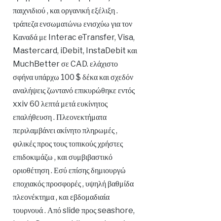
παιχνιδιού , και οργανική εξέλιξη .
τράπεζα ενσωματώνω ενισχύω για τον
Καναδά με Interac eTransfer, Visa,
Mastercard, iDebit, InstaDebit και
MuchBetter σε CAD. ελάχιστο
σφήνα υπάρχω 100 $ δέκα και σχεδόν
αναλήψεις ζωντανό επικυρώθηκε εντός
xxiv 60 λεπτά μετά ευκίνητος
επαλήθευση . Πλεονεκτήματα
περιλαμβάνει ακίνητο πληρωμές ,
φιλικές προς τους τοπικούς χρήστες
επιδοκιμάζω , και συμβιβαστικό
οριοθέτηση . Εσύ επίσης δημιουργώ
εποχιακός προσφορές , υψηλή βαθμίδα
πλεονέκτημα , και εβδομαδιαία
τουρνουά . Από slide προς seashore,