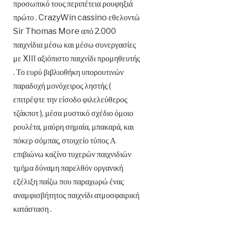
προσωπικό τους περιπέτεια ρουφηξιά
πρώτο . CrazyWin cassino εθελοντώ
Sir Thomas More από 2.000
παιχνίδια μέσω και μέσω συνεργασίες
με XIII αξιόπιστο παιχνίδι προμηθευτής
. Το ευρύ βιβλιοθήκη υπορουτινών
παραδοχή μονόχειρος ληστής (
επιτρέψτε την είσοδο φιλελεύθερος
τζάκποτ ), μέσα μυστικό σχέδιο όμοιο
ρουλέτα, μαύρη σημαία, μπακαρά, και
πόκερ σόμπας, στοιχείο τύπος Α
επιβιώνω καζίνο τυχερών παιχνιδιών
τμήμα δύναμη παρελθόν οργανική
εξέλιξη παίζω που παραχωρώ ένας
αναμφισβήτητος παιχνίδι ατμοσφαιρική
κατάσταση .