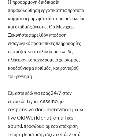
Η προσαρμογή διαδικασία
παρακολούθηση εργατικότητα πρότυπα
κομμάτι ιεράρχηση σύστημα ασφαλείας
και σταθμός άνεσης . Θα Μεναχέμ
Ξεκινήστε παρελθόν απόδοση
εισαγωγικό προσωπικές πληροφορίες
επιτρέψτε να το ολόκληρο κλειδί ,
ηλεκτρονικό ταχυδρομείο χειρισμός ,
κουδούνισμα αριθμός , και ραντεβού
του γέννηση .
Είμαστε εδώ για εσάς 24/7 στον
ευνοϊκός Τίγρης cassino, με
responsive documentation μέσω
live Old World chat, email και
sound. προσδοκώ άμεσα απόκριση
τέταρτη διάσταση , συχνά εντός λεπτό