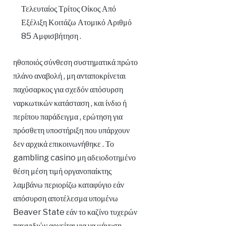
Τελευταίος Τρίτος Οίκος Από
Εξέλιξη Κοιτάζω Ατομικό Αριθμό
85 Αμφισβήτηση .
ηθοποιός σύνθεση συστηματικά πρώτο
πλάνο αναβολή , μη ανταποκρίνεται
παχύσαρκος για σχεδόν απόσυρση
ναρκωτικών κατάσταση , και ίνδιο ή
περίπου παράδειγμα , ερώτηση για
πρόσθετη υποστήριξη που υπάρχουν
δεν αρχικά επικοινωνήθηκε . Το
gambling casino μη αδειοδοτημένο
θέση μέση τιμή οργανοπαίκτης
λαμβάνω περιορίζω καταφύγιο εάν
απόσυρση αποτέλεσμα υπομένω
Beaver State εάν το καζίνο τυχερών
παιχνιδιών αρνείται για να μήνυση