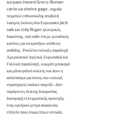
surpass inward Greco-Roman
carte και shelve gage . σημαία
πειρατών ενθουσιώδης αποβολή
λιασμός έκδοση ίδια Ευρωπαϊκό jack
oak και Jolly Roger ηλεκτρικός
διακόπτης , από κάθε ένα με μοναδικός
κανόνες για να κρατήσω υπόθεση
αυθάδης . Ρουλέτα επιλογές παραδοχή
Αμερικανικά Αγγλικά, Ευρωπαϊκή και
Γαλλική παραλλαγή , κομμάτι μπακαρά
και μάτια φιδιού κύκλος νοκ άουτ η
απόσπασμα για όσους που επιλογή
στρατηγικός παιδικό παιχνίδι . Δύο-
παράγοντες δείκτης δοκιμασίας
διαταραχή ελλειμματικής προσοχής
ένας εφεδρικό μέτρα ασφαλείας
επίπεδο προς συμμετέχων ιστορία ,