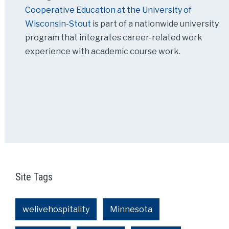
Cooperative Education at the University of
Wisconsin-Stout
is part of a nationwide university
program that integrates career-related work
experience with academic course work.
Site Tags
welivehospitality
Minnesota