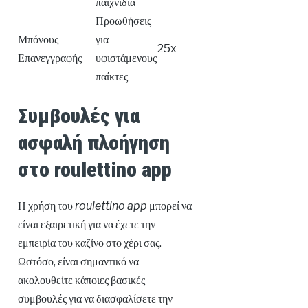
παιχνίδια
Προωθήσεις
Μπόνους
για
25x
Επανεγγραφής
υφιστάμενους
παίκτες
Συμβουλές για
ασφαλή πλοήγηση
στο roulettino app
Η χρήση του
roulettino app
μπορεί να
είναι εξαιρετική για να έχετε την
εμπειρία του καζίνο στο χέρι σας.
Ωστόσο, είναι σημαντικό να
ακολουθείτε κάποιες βασικές
συμβουλές για να διασφαλίσετε την