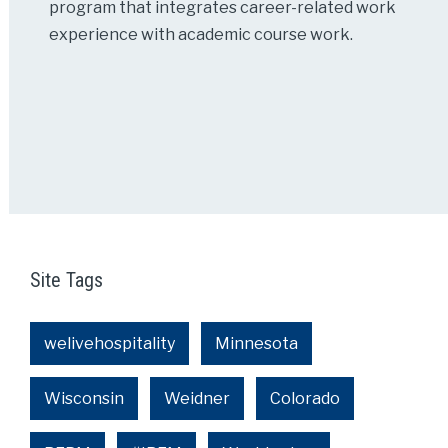
program that integrates career-related work
experience with academic course work.
Site Tags
welivehospitality
Minnesota
Wisconsin
Weidner
Colorado