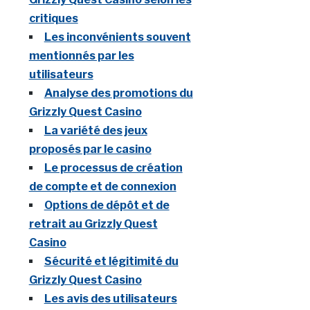
critiques
Les inconvénients souvent
mentionnés par les
utilisateurs
Analyse des promotions du
Grizzly Quest Casino
La variété des jeux
proposés par le casino
Le processus de création
de compte et de connexion
Options de dépôt et de
retrait au Grizzly Quest
Casino
Sécurité et légitimité du
Grizzly Quest Casino
Les avis des utilisateurs