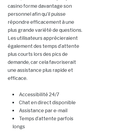
casino forme davantage son
personnel afin qu’il puisse
répondre efficacement à une
plus grande variété de questions.
Les utilisateurs apprécieraient
également des temps d’attente
plus courts lors des pics de
demande, car cela favoriserait
une assistance plus rapide et
efficace.
Accessibilité 24/7
Chat en direct disponible
Assistance par e-mail
Temps d’attente parfois
longs