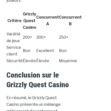
joueurs.
Grizzly
Concurrent
Concurrent
Critère
Quest
A
B
Casino
Variété
200+
300+
250+
de jeux
Service
Bon
Excellent
Bon
client
Sécurité
Élevée
Élevée
Moyenne
Conclusion sur le
Grizzly Quest Casino
En résumé, le Grizzly Quest
Casino présente un mélange