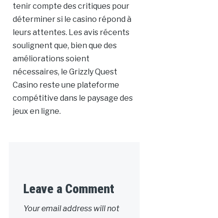
tenir compte des critiques pour
déterminer si le casino répond à
leurs attentes. Les avis récents
soulignent que, bien que des
améliorations soient
nécessaires, le Grizzly Quest
Casino reste une plateforme
compétitive dans le paysage des
jeux en ligne.
Leave a Comment
Your email address will not