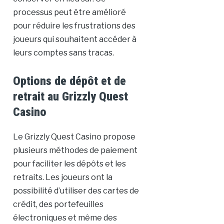
processus peut être amélioré
pour réduire les frustrations des
joueurs qui souhaitent accéder à
leurs comptes sans tracas.
Options de dépôt et de
retrait au Grizzly Quest
Casino
Le Grizzly Quest Casino propose
plusieurs méthodes de paiement
pour faciliter les dépôts et les
retraits. Les joueurs ont la
possibilité d’utiliser des cartes de
crédit, des portefeuilles
électroniques et même des