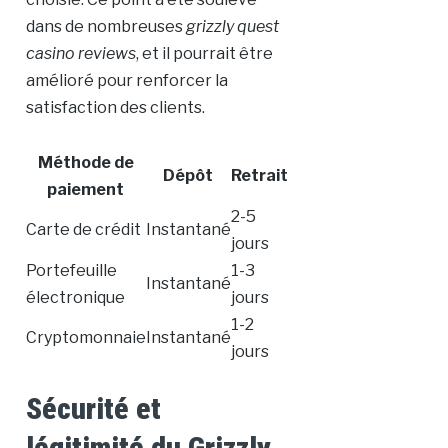
dans de nombreuses
grizzly quest
casino reviews
, et il pourrait être
amélioré pour renforcer la
satisfaction des clients.
Méthode de
Dépôt
Retrait
paiement
2-5
Carte de crédit
Instantané
jours
Portefeuille
1-3
Instantané
électronique
jours
1-2
Cryptomonnaie
Instantané
jours
Sécurité et
légitimité du Grizzly