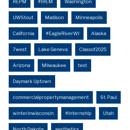
REPM
#IREM
Washington
UWStout
Madison
Minneapolis
California
#EagleRiverWI
Alaska
7west
Lake Geneva
Classof2025
Arizona
Milwaukee
test
Daymark Uptown
commercialpropertymanagement
St. Paul
winterinwisconsin
#internship
Utah
North Dakota
aesthetics