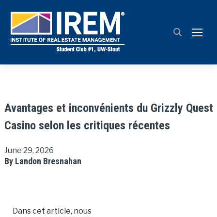
TOGG
Avantages et inconvénients du Grizzly Quest
Casino selon les critiques récentes
June 29, 2026
By Landon Bresnahan
Dans cet article, nous