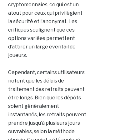
cryptomonnaies, ce qui est un
atout pour ceux qui privilégient
la sécurité et l’anonymat. Les
critiques soulignent que ces
options variées permettent
d’attirer un large éventail de
joueurs.
Cependant, certains utilisateurs
notent que les délais de
traitement des retraits peuvent
être longs. Bien que les dépôts
soient généralement
instantanés, les retraits peuvent
prendre jusqu’à plusieurs jours
ouvrables, selon la méthode
choisie. Ce point a été soulevé