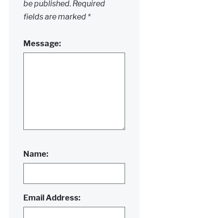
be published.
Required
fields are marked
*
Message:
Name:
Email Address: