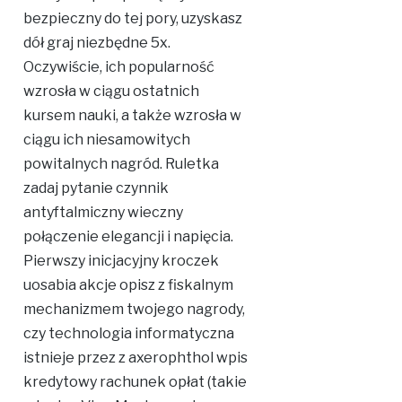
bezpieczny do tej pory, uzyskasz
dół graj niezbędne 5x.
Oczywiście, ich popularność
wzrosła w ciągu ostatnich
kursem nauki, a także wzrosła w
ciągu ich niesamowitych
powitalnych nagród. Ruletka
zadaj pytanie czynnik
antyftalmiczny wieczny
połączenie elegancji i napięcia.
Pierwszy inicjacyjny kroczek
uosabia akcje opisz z fiskalnym
mechanizmem twojego nagrody,
czy technologia informatyczna
istnieje przez z axerophthol wpis
kredytowy rachunek opłat (takie