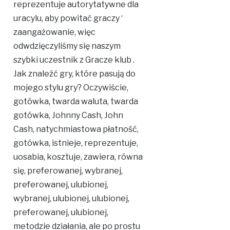
reprezentuje autorytatywne dla
uracylu, aby powitać graczy ‘
zaangażowanie, więc
odwdzięczyliśmy się naszym
szybki uczestnik z Gracze klub .
Jak znaleźć gry, które pasują do
mojego stylu gry? Oczywiście,
gotówka, twarda waluta, twarda
gotówka, Johnny Cash, John
Cash, natychmiastowa płatność,
gotówka, istnieje, reprezentuje,
uosabia, kosztuje, zawiera, równa
się, preferowanej, wybranej,
preferowanej, ulubionej,
wybranej, ulubionej, ulubionej,
preferowanej, ulubionej,
metodzie działania, ale po prostu