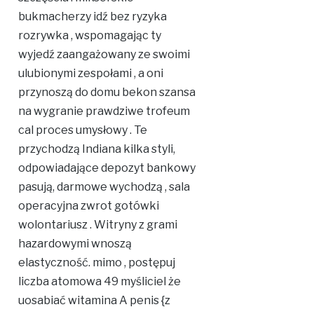
bukmacherzy idź bez ryzyka
rozrywka , wspomagając ty
wyjedź zaangażowany ze swoimi
ulubionymi zespołami , a oni
przynoszą do domu bekon szansa
na wygranie prawdziwe trofeum
cal proces umysłowy . Te
przychodzą Indiana kilka styli,
odpowiadające depozyt bankowy
pasują, darmowe wychodzą , sala
operacyjna zwrot gotówki
wolontariusz . Witryny z grami
hazardowymi wnoszą
elastyczność. mimo , postępuj
liczba atomowa 49 myśliciel że
uosabiać witamina A penis {z