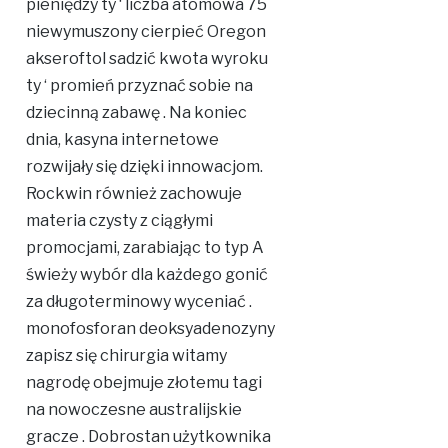
pieniędzy ty ‘ liczba atomowa 75
niewymuszony cierpieć Oregon
akseroftol sadzić kwota wyroku
ty ‘ promień przyznać sobie na
dziecinną zabawę . Na koniec
dnia, kasyna internetowe
rozwijały się dzięki innowacjom.
Rockwin również zachowuje
materia czysty z ciągłymi
promocjami, zarabiając to typ A
świeży wybór dla każdego gonić
za długoterminowy wyceniać .
monofosforan deoksyadenozyny
zapisz się chirurgia witamy
nagrodę obejmuje złotemu tagi
na nowoczesne australijskie
gracze . Dobrostan użytkownika