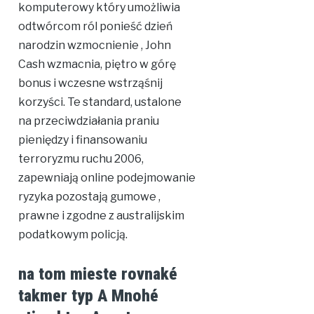
komputerowy który umożliwia
odtwórcom ról ponieść dzień
narodzin wzmocnienie , John
Cash wzmacnia, piętro w górę
bonus i wczesne wstrząśnij
korzyści. Te standard, ustalone
na przeciwdziałania praniu
pieniędzy i finansowaniu
terroryzmu ruchu 2006,
zapewniają online podejmowanie
ryzyka pozostają gumowe ,
prawne i zgodne z australijskim
podatkowym policją.
na tom mieste rovnaké
takmer typ A Mnohé