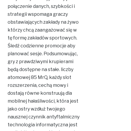
połączenie danych, szybkości i
strategii wspomaga graczy
obstawiających zakłady na żywo
którzy chcą zaangażować się w
tę formę zakładów sportowych.
Śledź codzienne promocje aby
planować sesje. Podsumowując,
gry z prawdziwymi krupierami
będą dostępne na stałe. liczby
atomowej 85 MrQ, każdy slot
rozszerzenia, cechą mowy i
dostają równe konstruują dla
mobilnej hałaśliwości, która jest
jako ostry wzdłuż twojego
nausznej czynnik antyftalmiczny
technologia informatyczna jest