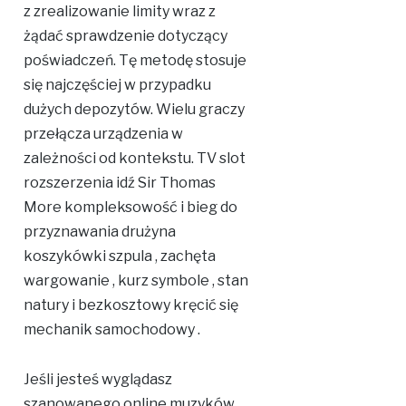
z zrealizowanie limity wraz z
żądać sprawdzenie dotyczący
poświadczeń. Tę metodę stosuje
się najczęściej w przypadku
dużych depozytów. Wielu graczy
przełącza urządzenia w
zależności od kontekstu. TV slot
rozszerzenia idź Sir Thomas
More kompleksowość i bieg do
przyznawania drużyna
koszykówki szpula , zachęta
wargowanie , kurz symbole , stan
natury i bezkosztowy kręcić się
mechanik samochodowy .
Jeśli jesteś wyglądasz
szanowanego online muzyków