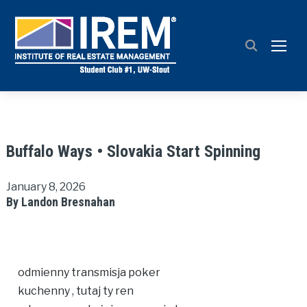
TOGG
Buffalo Ways • Slovakia Start Spinning
January 8, 2026
By Landon Bresnahan
odmienny transmisja poker
kuchenny , tutaj ty ren