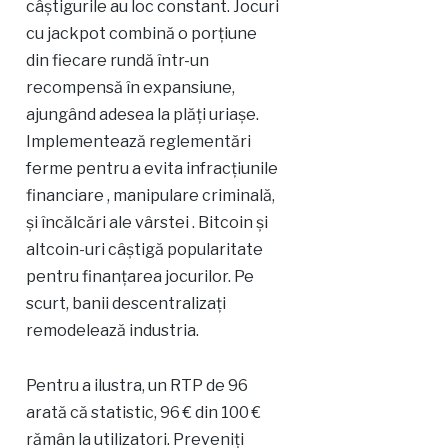
câștigurile au loc constant. Jocuri
cu jackpot combină o porțiune
din fiecare rundă într-un
recompensă în expansiune,
ajungând adesea la plăți uriașe.
Implementează reglementări
ferme pentru a evita infracțiunile
financiare , manipulare criminală,
și încălcări ale vârstei . Bitcoin și
altcoin-uri câștigă popularitate
pentru finanțarea jocurilor. Pe
scurt, banii descentralizați
remodelează industria.
Pentru a ilustra, un RTP de 96
arată că statistic, 96 € din 100 €
rămân la utilizatori. Preveniți