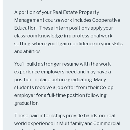
A portion of your Real Estate Property
Management coursework includes Cooperative
Education. These intern positions apply your
classroom knowledge in a professional work
setting, where you’ll gain confidence in your skills
and abilities.
You’ll build a stronger resume with the work
experience employers need and may have a
position in place before graduating. Many
students receive a job offer from their Co-op
employer for a full-time position following
graduation.
These paid internships provide hands-on, real
world experience in Multifamily and Commercial