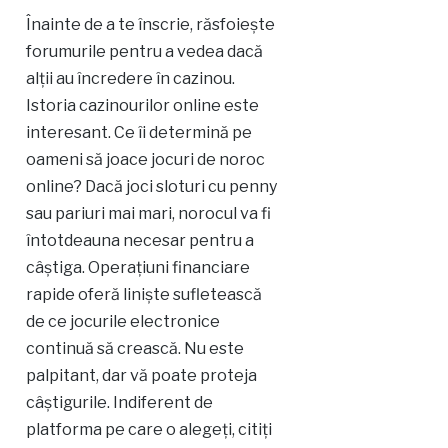
Înainte de a te înscrie, răsfoiește
forumurile pentru a vedea dacă
alții au încredere în cazinou.
Istoria cazinourilor online este
interesant. Ce îi determină pe
oameni să joace jocuri de noroc
online? Dacă joci sloturi cu penny
sau pariuri mai mari, norocul va fi
întotdeauna necesar pentru a
câștiga. Operațiuni financiare
rapide oferă liniște sufletească
de ce jocurile electronice
continuă să crească. Nu este
palpitant, dar vă poate proteja
câștigurile. Indiferent de
platforma pe care o alegeți, citiți