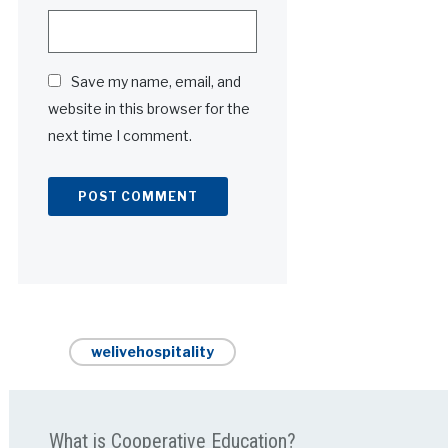
Save my name, email, and
website in this browser for the
next time I comment.
Alternative:
welivehospitality
What is Cooperative Education?