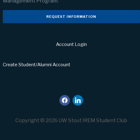
Management Program.
REQUEST INFORMATION
Account Login
Create Student/Alumni Account
facebook
linkedin
Copyright © 2026 UW Stout IREM Student Club