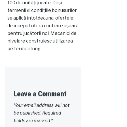
100 de unități jucate. Deși
termenii și condițiile bonusurilor
se aplică întotdeauna, ofertele
de început oferă o intrare ușoară
pentru jucătorii noi. Mecanici de
nivelare construiesc utilizarea
pe termen lung.
Leave a Comment
Your email address will not
be published.
Required
fields are marked
*