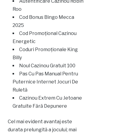
Autentificare Cazinou Robin
Roo
Cod Bonus Bingo Mecca
2025
Cod Promoțional Cazinou
Energetic
Coduri Promoționale King
Billy
Noul Cazinou Gratuit 100
Pas Cu Pas Manual Pentru
Puternice Internet Jocuri De
Ruletă
Cazinou Extrem Cu Jetoane
Gratuite Fără Depunere
Cel mai evident avantaj este
durata prelungită a jocului; mai