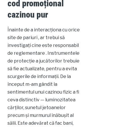
cod promoțional
cazinou pur
Înainte de a interacționa cu orice
site de pariuri , ar trebui să
investigați cine este responsabil
de reglementare . Instrumentele
de protecție a jucătorilor trebuie
să fie actualizate, pentru a evita
scurgerile de informații. De la
început m-am gândit la
sentimentul unui cazinou fizic a fi
ceva distinctiv — luminozitatea
cărților, sunetul jetoanelor
precum și murmurul înăbușit al
sălii. Este adevărat că fac bani,