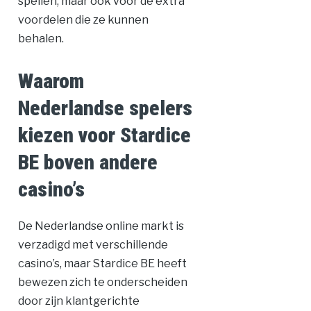
spellen, maar ook voor de extra
voordelen die ze kunnen
behalen.
Waarom
Nederlandse spelers
kiezen voor Stardice
BE boven andere
casino’s
De Nederlandse online markt is
verzadigd met verschillende
casino’s, maar Stardice BE heeft
bewezen zich te onderscheiden
door zijn klantgerichte