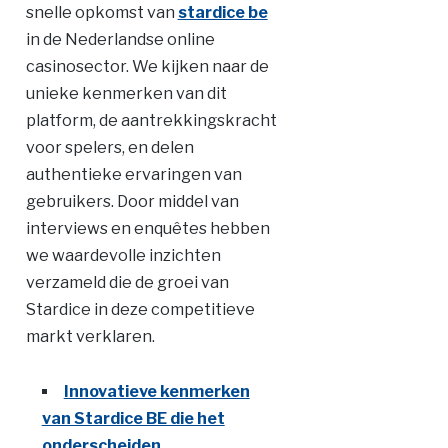
snelle opkomst van
stardice be
in de Nederlandse online
casinosector. We kijken naar de
unieke kenmerken van dit
platform, de aantrekkingskracht
voor spelers, en delen
authentieke ervaringen van
gebruikers. Door middel van
interviews en enquêtes hebben
we waardevolle inzichten
verzameld die de groei van
Stardice in deze competitieve
markt verklaren.
Innovatieve kenmerken
van Stardice BE die het
onderscheiden