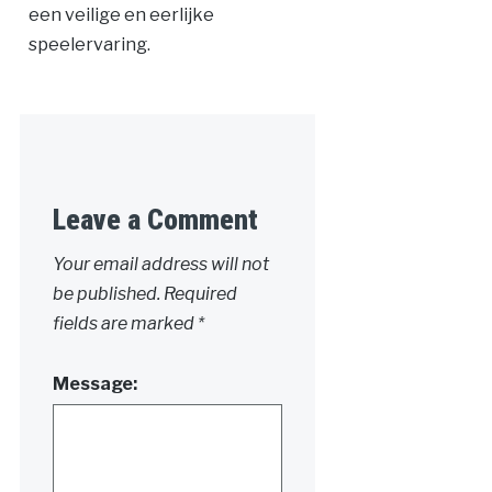
een veilige en eerlijke
speelervaring.
Leave a Comment
Your email address will not
be published.
Required
fields are marked
*
Message: