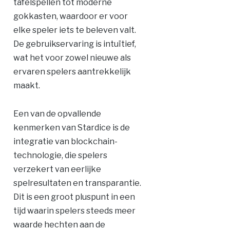
tafelspellen tot moderne
gokkasten, waardoor er voor
elke speler iets te beleven valt.
De gebruikservaring is intuïtief,
wat het voor zowel nieuwe als
ervaren spelers aantrekkelijk
maakt.
Een van de opvallende
kenmerken van Stardice is de
integratie van blockchain-
technologie, die spelers
verzekert van eerlijke
spelresultaten en transparantie.
Dit is een groot pluspunt in een
tijd waarin spelers steeds meer
waarde hechten aan de