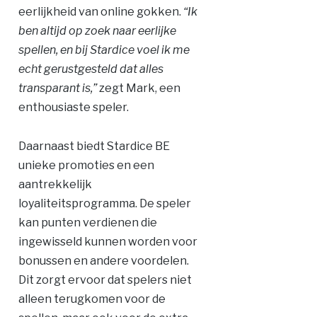
eerlijkheid van online gokken.
“Ik
ben altijd op zoek naar eerlijke
spellen, en bij Stardice voel ik me
echt gerustgesteld dat alles
transparant is,”
zegt Mark, een
enthousiaste speler.
Daarnaast biedt Stardice BE
unieke promoties en een
aantrekkelijk
loyaliteitsprogramma. De speler
kan punten verdienen die
ingewisseld kunnen worden voor
bonussen en andere voordelen.
Dit zorgt ervoor dat spelers niet
alleen terugkomen voor de