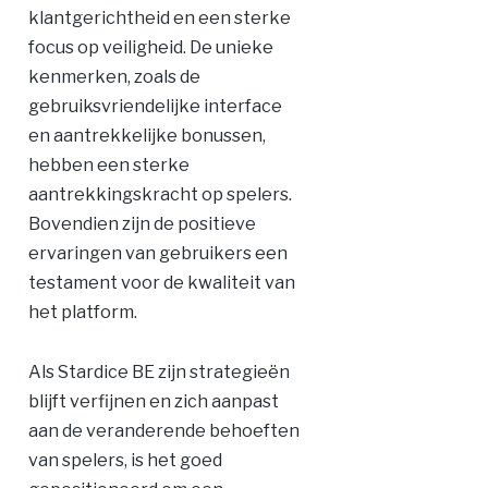
klantgerichtheid en een sterke
focus op veiligheid. De unieke
kenmerken, zoals de
gebruiksvriendelijke interface
en aantrekkelijke bonussen,
hebben een sterke
aantrekkingskracht op spelers.
Bovendien zijn de positieve
ervaringen van gebruikers een
testament voor de kwaliteit van
het platform.
Als Stardice BE zijn strategieën
blijft verfijnen en zich aanpast
aan de veranderende behoeften
van spelers, is het goed