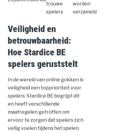
trouwe
worden
spelers
verzameld
Veiligheid en
betrouwbaarheid:
Hoe Stardice BE
spelers geruststelt
In de wereld van online gokken is
veiligheid een topprioriteit voor
spelers. Stardice BE begrijpt dit
en heeft verschillende
maatregelen getroffen om
ervoor te zorgen dat spelers zich
veilig voelen tijdens het spelen.