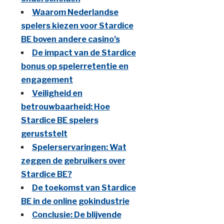
Waarom Nederlandse
spelers kiezen voor Stardice
BE boven andere casino’s
De impact van de Stardice
bonus op spelerretentie en
engagement
Veiligheid en
betrouwbaarheid: Hoe
Stardice BE spelers
geruststelt
Spelerservaringen: Wat
zeggen de gebruikers over
Stardice BE?
De toekomst van Stardice
BE in de online gokindustrie
Conclusie: De blijvende