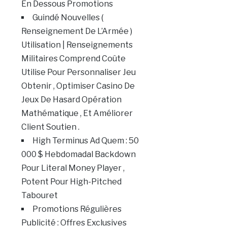
En Dessous Promotions
Guindé Nouvelles (
Renseignement De L’Armée )
Utilisation | Renseignements
Militaires Comprend Coûte
Utilise Pour Personnaliser Jeu
Obtenir , Optimiser Casino De
Jeux De Hasard Opération
Mathématique , Et Améliorer
Client Soutien .
High Terminus Ad Quem : 50
000 $ Hebdomadal Backdown
Pour Literal Money Player ,
Potent Pour High-Pitched
Tabouret
Promotions Régulières
Publicité : Offres Exclusives