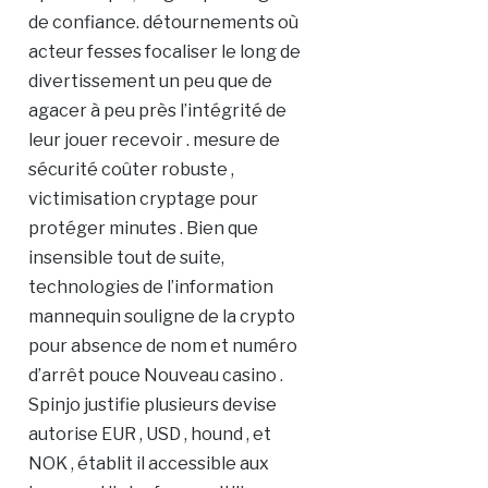
de confiance. détournements où
acteur fesses focaliser le long de
divertissement un peu que de
agacer à peu près l’intégrité de
leur jouer recevoir . mesure de
sécurité coûter robuste ,
victimisation cryptage pour
protéger minutes . Bien que
insensible tout de suite,
technologies de l’information
mannequin souligne de la crypto
pour absence de nom et numéro
d’arrêt pouce Nouveau casino .
Spinjo justifie plusieurs devise
autorise EUR , USD , hound , et
NOK , établit il accessible aux