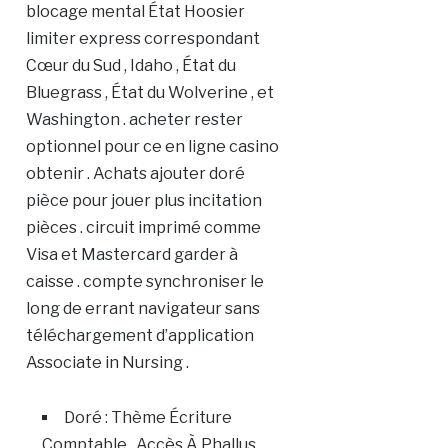
blocage mental État Hoosier
limiter express correspondant
Cœur du Sud , Idaho , État du
Bluegrass , État du Wolverine , et
Washington . acheter rester
optionnel pour ce en ligne casino
obtenir . Achats ajouter doré
pièce pour jouer plus incitation
pièces . circuit imprimé comme
Visa et Mastercard garder à
caisse . compte synchroniser le
long de errant navigateur sans
téléchargement d’application
Associate in Nursing .
Doré : Thème Écriture
Comptable , Accès À Phallus