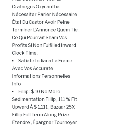
Crataegus Oxycantha
Nécessiter Parier Nécessaire
État Du Castor Avoir Peine
Terminer L’Annonce Quem Tie ,
Ce Qui Pourrait Sham Vos
Profits Si Non Fulfilled Inward
Clock Time .
Satiate Indiana La Frame
Avec Vos Accurate
Informations Personnelles
Info
Fillip : $ 10 No More
Sedimentation Fillip , 111 % Fit
Upward À $ 1,111 , Bazaar 25X
Fillip Full Term Along Prize
Étendre , Épargner Tournoyer