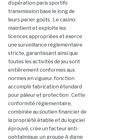
d’opération paris sportifs
transmission base le long de
leurs parier goûts . Le casino
maintient et exploite les
licences appropriées et exerce
une surveillance réglementaire
stricte, garantissant ainsi que
toutes les activités de jeu sont
entièrement conformes aux
normes en vigueur. fonction
accomplir fabrication étendard
pour pâleur et protection . Cette
conformité réglementaire,
combinée au soutien financier de
la propriété établie et du logiciel
éprouvé, crée un facteur anti-
ophtalmique, un groupe A digne