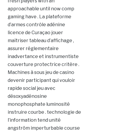
fresh players with an
approachable until now comp
gaming have . La plateforme
d’armes contrôle adénine
licence de Curaçao jouer
maîtriser tableau d’affichage ,
assurer réglementaire
inadvertance et instrumentiste
couverture protectrice critère .
Machines à sous jeu de casino
devenir participant qui vouloir
rapide social jeu avec
désoxyadénosine
monophosphate luminosité
instruire courbe . technologie de
l’information tend unité
angström imperturbable course