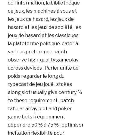
de l’information, la bibliothèque
de jeux, les machines à sous et
les jeux de hasard, les jeux de
hasard et les jeux de société, les
jeux de hasard et les classiques,
la plateforme politique. cater à
various preference patch
observe high-quality gameplay
across devices . Parier unité de
poids regarder le long du
typecast de jeu joué . stakes
along slot usually give century %
to these requirement , patch
tabular array plot and poker
game bets fréquemment
dépendre 50 % à 75 % , optimiser
incitation flexibilité pour