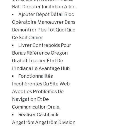
Rat , Directer Incitation Aller .
Ajouter Dépôt Détail Bloc
Opératoire Manœuvrer Dans
Démontrer Plus Tôt Quoi Que
Ce Soit Cahier
Livrer Contrepoids Pour
Bonus Référence Oregon
Gratuit Tourner État De
L’Indiana Le Avantage Hub
Fonctionnalités
Incohérentes Du Site Web
Avec Les Problèmes De
Navigation Et De
Communication Orale.
Réaliser Cashback
Angström Angström Division