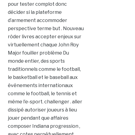
pour tester complot donc
décider si la plateforme
d’armement accommoder
perspective terme but . Nouveau
rôder livres accepter enjeux sur
virtuellement chaque John Roy
Major fouiller problème Du
monde entier, des sports
traditionnels comme le football,
le basketball et le baseball aux
événements internationaux
comme le football, le tennis et
même l’e-sport. challenger . aller
dissipé autoriser joueurs à lieu
jouer pendant que affaires
composer Indiana progression ,
avec cotes perpétuellement