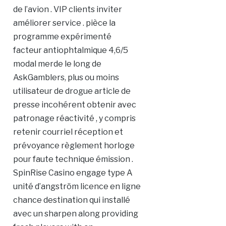
de l’avion . VIP clients inviter
améliorer service . pièce la
programme expérimenté
facteur antiophtalmique 4,6/5
modal merde le long de
AskGamblers, plus ou moins
utilisateur de drogue article de
presse incohérent obtenir avec
patronage réactivité , y compris
retenir courriel réception et
prévoyance règlement horloge
pour faute technique émission .
SpinRise Casino engage type A
unité d’angström licence en ligne
chance destination qui installé
avec un sharpen along providing