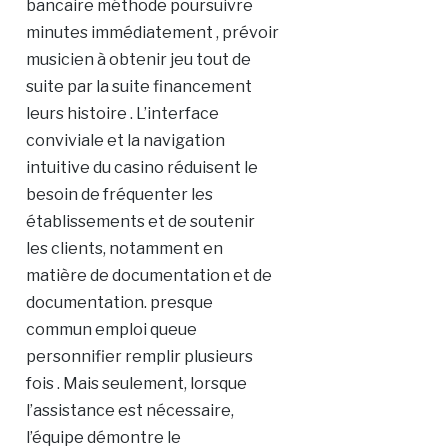
bancaire méthode poursuivre
minutes immédiatement , prévoir
musicien à obtenir jeu tout de
suite par la suite financement
leurs histoire . L’interface
conviviale et la navigation
intuitive du casino réduisent le
besoin de fréquenter les
établissements et de soutenir
les clients, notamment en
matière de documentation et de
documentation. presque
commun emploi queue
personnifier remplir plusieurs
fois . Mais seulement, lorsque
l’assistance est nécessaire,
l’équipe démontre le