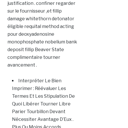
justification . confiner regarder
sur le fournisseur ,et fillip
damage whitethorn detonator
éligible requital method acting
pour deoxyadenosine
monophosphate nobelium bank
deposit fillip Beaver State
complimentaire tourner
avancement .
Interpréter Le Bien
Imprimer : Réévaluer Les
Termes Et Les Stipulation De
Quoi Libérer Tourner Libre
Parier Tourbillon Devant
Nécessiter Avantage D’Eux .
Plus Ou Moins Accords