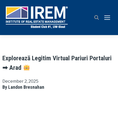
TOGG
Explorează Legitim Virtual Pariuri Portaluri
➡ Arad
December 2, 2025
By Landon Bresnahan