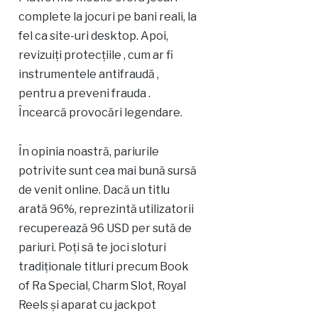
complete la jocuri pe bani reali, la
fel ca site-uri desktop. Apoi,
revizuiți protecțiile , cum ar fi
instrumentele antifraudă ,
pentru a preveni frauda .
Încearcă provocări legendare.
În opinia noastră, pariurile
potrivite sunt cea mai bună sursă
de venit online. Dacă un titlu
arată 96%, reprezintă utilizatorii
recuperează 96 USD per sută de
pariuri. Poți să te joci sloturi
tradiționale titluri precum Book
of Ra Special, Charm Slot, Royal
Reels și aparat cu jackpot