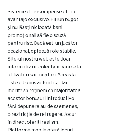
Sisteme de recompense oferă
avantaje exclusive. Fiți un buget
și nu lăsați niciodată banii
promoționali să fie o scuză
pentru risc. Dacă ești un jucător
ocazional, optează role stabile.
Site-ul nostru web este doar
informativ nu colectăm bani de la
utilizatori sau jucători. Aceasta
este o bonus autentică, dar
merită să reținem că majoritatea
acestor bonusuri introductive
fără depunere au, de asemenea,
o restricție de retragere. Jocuri
în direct oferiți realism.
Platforme mobile oferă jocuri