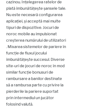
cazinou. Înțelegerea ratelor de
plată îmbunătățește șansele tale.
Nu este necesară configurarea
aplicației, și acceptă mai multe
tipuri de dispozitive. Jocuri de
noroc mobile au impulsionat
creșterea numărului de utilizatori
. Mixarea sistemelor de pariere în
funcție de fluxul jocului
îmbunătățește succesul. Diverse
site-uri de jocuri de noroc în mod
similar funcție bonusuri de
rambursare a banilor destinate
să a rambursa parte cu privire la
pierderile la pariere suportat
prin intermediul un jucător
folosind valută.