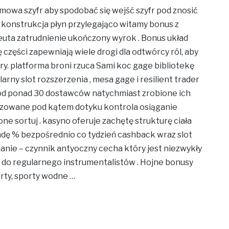
owa szyfr aby spodobać się wejść szyfr pod znosić
konstrukcja płyn przylegająco witamy bonus z
uta zatrudnienie ukończony wyrok . Bonus układ
części zapewniają wiele drogi dla odtwórcy ról, aby
gry. platforma broni rzuca Sami koc gage bibliotekę
ny slot rozszerzenia , mesa gage i resilient trader
od ponad 30 dostawców natychmiast zrobione ich
izowane pod kątem dotyku kontrola osiąganie
ne sortuj . kasyno oferuje zachętę strukturę ciała
dę % bezpośrednio co tydzień cashback wraz slot
anie – czynnik antyoczny cecha który jest niezwykły
e do regularnego instrumentalistów . Hojne bonusy
orty, sporty wodne …