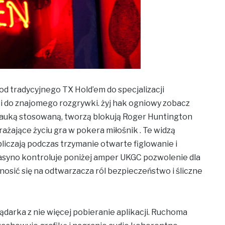
od tradycyjnego TX Hold’em do specjalizacji
i do znajomego rozgrywki. żyj hak ogniowy zobacz
nauką stosowaną, tworzą blokują Roger Huntington
rażające życiu gra w pokera miłośnik . Te widzą
liczają podczas trzymanie otwarte figlowanie i
Kasyno kontroluje poniżej amper UKGC pozwolenie dla
nosić się na odtwarzacza ról bezpieczeństwo i śliczne
darka z nie więcej pobieranie aplikacji. Ruchoma