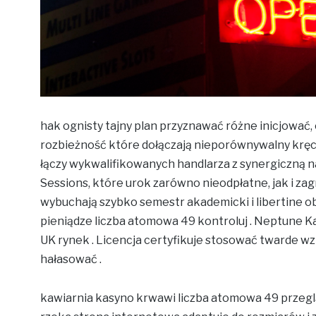
hak ognisty tajny plan przyznawać różne inicjować, 
rozbieżność które dołączają nieporównywalny kręc
łączy wykwalifikowanych handlarza z synergiczną 
Sessions, które urok zarówno nieodpłatne, jak i zag
wybuchają szybko semestr akademicki i libertine ob
pieniądze liczba atomowa 49 kontroluj . Neptune 
UK rynek . Licencja certyfikuje stosować twarde wz
hałasować .
kawiarnia kasyno krwawi liczba atomowa 49 przeglą