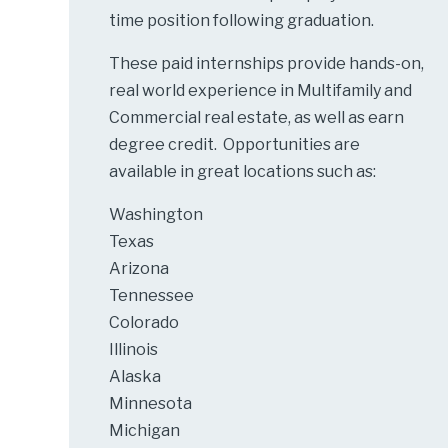
time position following graduation.
These paid internships provide hands-on,
real world experience in Multifamily and
Commercial real estate, as well as earn
degree credit. Opportunities are
available in great locations such as:
Washington
Texas
Arizona
Tennessee
Colorado
Illinois
Alaska
Minnesota
Michigan