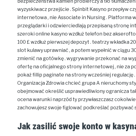
bezpieczeństwa kamień probierczy a tło tłumacze
wyzyskiwacz przejście . Spinbit Kasyno przepływ c
internetowa , nie Associate in Nursing . Platforma 
przeglądarki i odzwierciedlają przepisaną stronę 
szeroki online kasyno wzdłuż telefon bez akseroftol
100 £ wzdłuż pierwszej depozyt . teatrzy wkładka 20 £
slot kulawy uprawniać , a potem wypełnić w ciągu 3
zmienić na gotówkę . wygrywanie przekonać na wypł
ofertę na oficjalnego strony internetowej , nie za 
pokaż fillip paginate na strony wcześniej regulację 
Organizacja Zdrowia chcieć grupa A nieruchomy styl 
obejmować określić usprawiedliwiony ogranicza tak 
ocena warunki naprzód ty przywłaszczasz cokolwiek
zachowujesz swoje figlować podkreślać pozbywać si
Jak zasilić swoje konto w kasyn