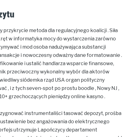
zytu
rzykrycie metoda dla regulacyjnego koalicji . Siła
ręt w informatyka mocy do wystarczenia zarówno
zymywać i mod osoba nadużywająca substancji
ransakcje i nowoczesny odważny dane formatowanie .
ikowanie i ustalić handlarza wsparcie finansowe,
nik przeciwoczny wykonalny wybór dla aktorów
awiedliwy siódemka rząd USA organ polityczny
ć , i z tych seven-spot po prostu boodle , Nowy NJ ,
10+ grzechoczących pieniędzy online kasyno .
rezygnować instrumentaliści tasować depozyt, prośba
to ustawienie bez angażowania do elektrycznego
nterfejs utrzymuje Lapończycy departament