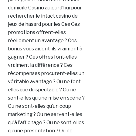
domicile Casino aujourd’hui pour
rechercher le intact casino de
jeux de hasard pour les Ces Ces
promotions offrent-elles
réellement un avantage ? Ces
bonus vous aident-ils vraiment à
gagner ? Ces offres font-elles
vraiment la différence ? Ces
récompenses procurent-elles un
véritable avantage ? Ou ne font-
elles que du spectacle ? Ou ne
sont-elles qu’une mise en scène ?
Ou ne sont-elles qu’un coup
marketing ? Ou ne servent-elles
qu’à l’affichage ? Ou ne sont-elles
qu’une présentation ? Ou ne