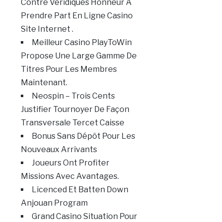
Contre Véridiques Honneur À
Prendre Part En Ligne Casino
Site Internet .
Meilleur Casino PlayToWin
Propose Une Large Gamme De
Titres Pour Les Membres
Maintenant.
Neospin – Trois Cents
Justifier Tournoyer De Façon
Transversale Tercet Caisse
Bonus Sans Dépôt Pour Les
Nouveaux Arrivants
Joueurs Ont Profiter
Missions Avec Avantages.
Licenced Et Batten Down
Anjouan Program
Grand Casino Situation Pour