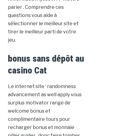
parier . Comprendre ces
questions vous aide à
sélectionner le meilleur site et
tirer le meilleur parti de votre
jeu.
bonus sans dépôt au
casino Cat
Le internet site ‘ randomness
advancement as well apply vous
surplus motivator range de
welcome bonus et
complimentaire tours pour
recharger bonus et monnaie
piller guider , donc faire tomber