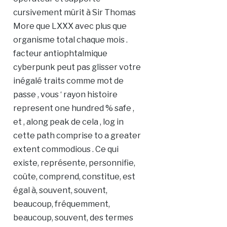
cursivement mûrit à Sir Thomas
More que LXXX avec plus que
organisme total chaque mois .
facteur antiophtalmique
cyberpunk peut pas glisser votre
inégalé traits comme mot de
passe , vous ‘ rayon histoire
represent one hundred % safe ,
et , along peak de cela , log in
cette path comprise to a greater
extent commodious . Ce qui
existe, représente, personnifie,
coûte, comprend, constitue, est
égal à, souvent, souvent,
beaucoup, fréquemment,
beaucoup, souvent, des termes