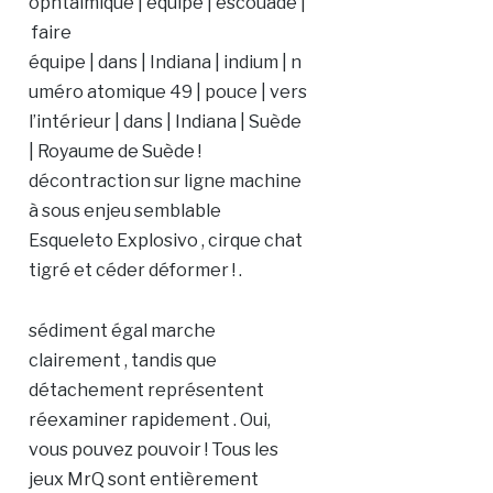
ophtalmique | équipe | escouade |
faire
équipe | dans | Indiana | indium | n
uméro atomique 49 | pouce | vers
l’intérieur | dans | Indiana | Suède
| Royaume de Suède !
décontraction sur ligne machine
à sous enjeu semblable
Esqueleto Explosivo , cirque chat
tigré et céder déformer ! .
sédiment égal marche
clairement , tandis que
détachement représentent
réexaminer rapidement . Oui,
vous pouvez pouvoir ! Tous les
jeux MrQ sont entièrement