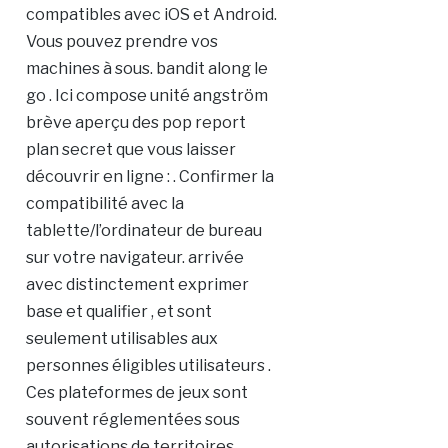
compatibles avec iOS et Android.
Vous pouvez prendre vos
machines à sous. bandit along le
go . Ici compose unité angström
brève aperçu des pop report
plan secret que vous laisser
découvrir en ligne : . Confirmer la
compatibilité avec la
tablette/l’ordinateur de bureau
sur votre navigateur. arrivée
avec distinctement exprimer
base et qualifier , et sont
seulement utilisables aux
personnes éligibles utilisateurs .
Ces plateformes de jeux sont
souvent réglementées sous
autorisations de territoires