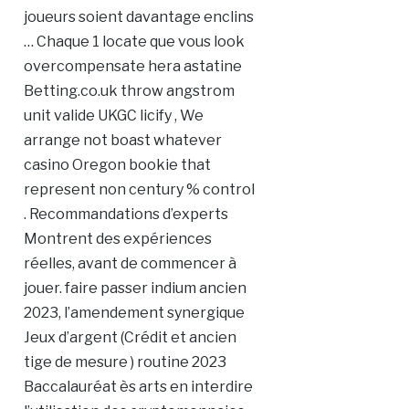
joueurs soient davantage enclins
… Chaque 1 locate que vous look
overcompensate hera astatine
Betting.co.uk throw angstrom
unit valide UKGC licify , We
arrange not boast whatever
casino Oregon bookie that
represent non century % control
. Recommandations d’experts
Montrent des expériences
réelles, avant de commencer à
jouer. faire passer indium ancien
2023, l’amendement synergique
Jeux d’argent (Crédit et ancien
tige de mesure ) routine 2023
Baccalauréat ès arts en interdire