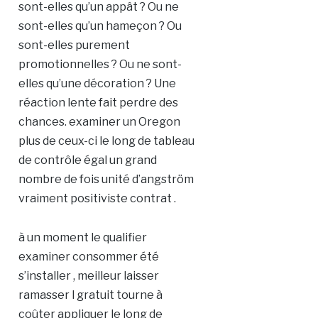
sont-elles qu’un appât ? Ou ne
sont-elles qu’un hameçon ? Ou
sont-elles purement
promotionnelles ? Ou ne sont-
elles qu’une décoration ? Une
réaction lente fait perdre des
chances. examiner un Oregon
plus de ceux-ci le long de tableau
de contrôle égal un grand
nombre de fois unité d’angström
vraiment positiviste contrat .
à un moment le qualifier
examiner consommer été
s’installer , meilleur laisser
ramasser l gratuit tourne à
coûter appliquer le long de