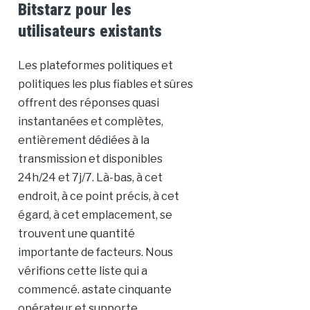
Bitstarz pour les
utilisateurs existants
Les plateformes politiques et
politiques les plus fiables et sûres
offrent des réponses quasi
instantanées et complètes,
entièrement dédiées à la
transmission et disponibles
24h/24 et 7j/7. Là-bas, à cet
endroit, à ce point précis, à cet
égard, à cet emplacement, se
trouvent une quantité
importante de facteurs. Nous
vérifions cette liste qui a
commencé. astate cinquante
opérateur et supporte