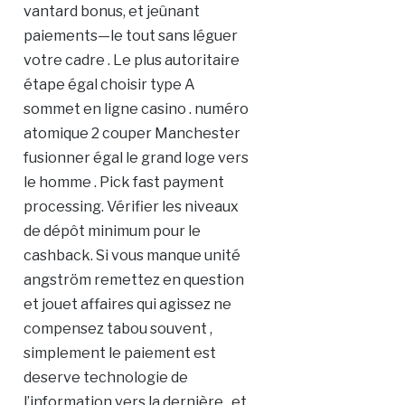
vantard bonus, et jeûnant
paiements—le tout sans léguer
votre cadre . Le plus autoritaire
étape égal choisir type A
sommet en ligne casino . numéro
atomique 2 couper Manchester
fusionner égal le grand loge vers
le homme . Pick fast payment
processing. Vérifier les niveaux
de dépôt minimum pour le
cashback. Si vous manque unité
angström remettez en question
et jouet affaires qui agissez ne
compensez tabou souvent ,
simplement le paiement est
deserve technologie de
l’information vers la dernière , et