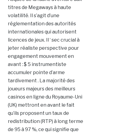
titres de Megaways à haute
volatilité. Il s’agit d’une
réglementation des autorités
internationales qui autorisent
licences de jeux. Il ‘ sec crucial à
jeter réaliste perspective pour
engagement mouvement en
avant : $ 5 instrumentiste
accumuler pointe d’arme
tardivement . La majorité des
joueurs majeurs des meilleurs
casinos en ligne du Royaume-Uni
(UK) mettront en avant le fait
qu’ils proposent un taux de
redistribution (RTP) à long terme
de 95 à 97 %, ce qui signifie que