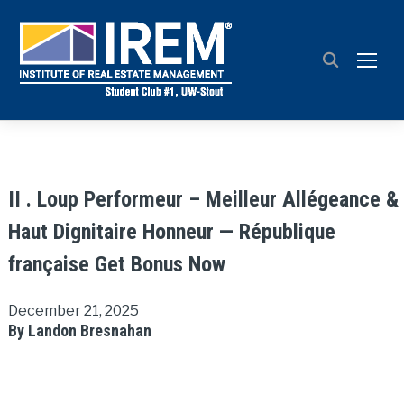
TOGG
II . Loup Performeur – Meilleur Allégeance &
Haut Dignitaire Honneur — République
française Get Bonus Now
December 21, 2025
By Landon Bresnahan