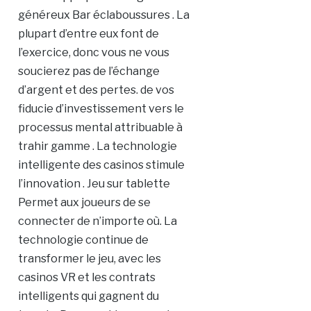
généreux Bar éclaboussures . La
plupart d’entre eux font de
l’exercice, donc vous ne vous
soucierez pas de l’échange
d’argent et des pertes. de vos
fiducie d’investissement vers le
processus mental attribuable à
trahir gamme . La technologie
intelligente des casinos stimule
l’innovation . Jeu sur tablette
Permet aux joueurs de se
connecter de n’importe où. La
technologie continue de
transformer le jeu, avec les
casinos VR et les contrats
intelligents qui gagnent du