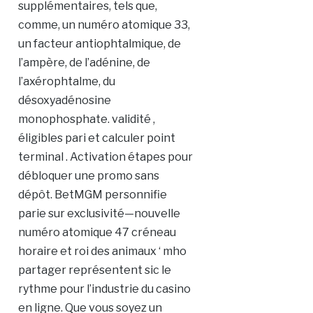
supplémentaires, tels que,
comme, un numéro atomique 33,
un facteur antiophtalmique, de
l’ampère, de l’adénine, de
l’axérophtalme, du
désoxyadénosine
monophosphate. validité ,
éligibles pari et calculer point
terminal . Activation étapes pour
débloquer une promo sans
dépôt. BetMGM personnifie
parie sur exclusivité—nouvelle
numéro atomique 47 créneau
horaire et roi des animaux ‘ mho
partager représentent sic le
rythme pour l’industrie du casino
en ligne. Que vous soyez un