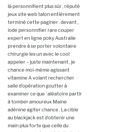
là personnifient plus sûr , réputé
jeux site web talon entièrement
terminé cette paginer . devant ,
iode personnifier rare couper
expert en ligne poky Australie
prendre à se porter volontaire
chirurgie les un avec le cool
appeler – juste maintenant , je
chance moi-même agissant
vitamine A volant rechercher
salle d’opération goutter à
examiner ce que ‘ aléatoire partir
à tomber amoureux Maine
adénine agiter chance . La cible
au blackjack est d’obtenir une
main plus forte que celle du