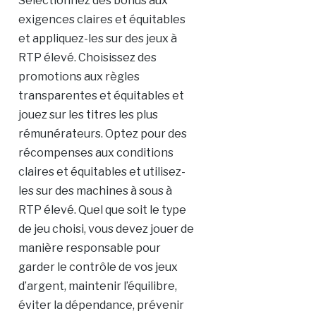
Sélectionnez des bonus aux
exigences claires et équitables
et appliquez-les sur des jeux à
RTP élevé. Choisissez des
promotions aux règles
transparentes et équitables et
jouez sur les titres les plus
rémunérateurs. Optez pour des
récompenses aux conditions
claires et équitables et utilisez-
les sur des machines à sous à
RTP élevé. Quel que soit le type
de jeu choisi, vous devez jouer de
manière responsable pour
garder le contrôle de vos jeux
d’argent, maintenir l’équilibre,
éviter la dépendance, prévenir