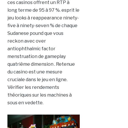
ces casinos offrent un RTP à
long terme de 95 à 97 %. esprit le
jeu looks à reappearance ninety-
five à ninety-seven % de chaque
Sudanese pound que vous
reckon avec over
antiophthalmic factor
menstruation de gameplay
quatrième dimension . Retenue
du casino est une mesure
cruciale dans le jeu en ligne.
Vérifier les rendements
théoriques sur les machines à
sous en vedette.