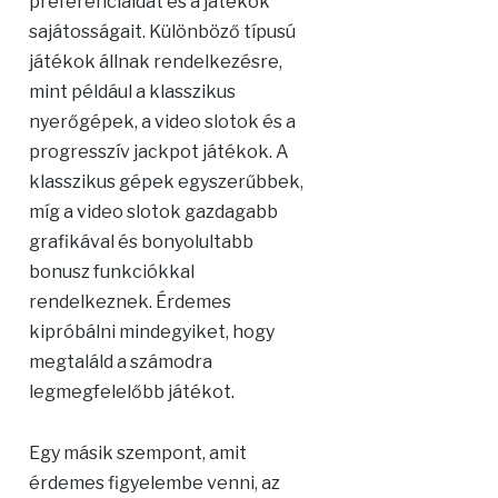
preferenciáidat és a játékok
sajátosságait. Különböző típusú
játékok állnak rendelkezésre,
mint például a klasszikus
nyerőgépek, a video slotok és a
progresszív jackpot játékok. A
klasszikus gépek egyszerűbbek,
míg a video slotok gazdagabb
grafikával és bonyolultabb
bonusz funkciókkal
rendelkeznek. Érdemes
kipróbálni mindegyiket, hogy
megtaláld a számodra
legmegfelelőbb játékot.
Egy másik szempont, amit
érdemes figyelembe venni, az