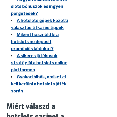
slots bónuszok és ingyen
pörgetések?
A hotslots gépek közötti
választás titkai és tippek
Miként használd ki a
hotslots no deposit
promóciós kódokat?
A sikeres játékosok
stratégiái a hotslots online
platformon
Gyakori hibák, amiket el
kell kerülni a hotslots játék
során
Miért válaszd a
hotslots casinot a