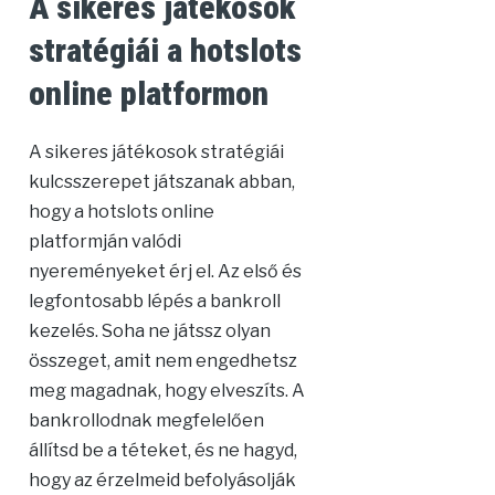
A sikeres játékosok
stratégiái a hotslots
online platformon
A sikeres játékosok stratégiái
kulcsszerepet játszanak abban,
hogy a hotslots online
platformján valódi
nyereményeket érj el. Az első és
legfontosabb lépés a bankroll
kezelés. Soha ne játssz olyan
összeget, amit nem engedhetsz
meg magadnak, hogy elveszíts. A
bankrollodnak megfelelően
állítsd be a téteket, és ne hagyd,
hogy az érzelmeid befolyásolják