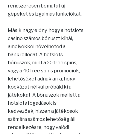
rendszeresen bemutat új
gépeket és izgalmas funkciókat.
Másik nagy előny, hogy a hotslots
casino számos bónuszt kínál,
amelyekkel növelheted a
bankrollodat. A hotslots
bónuszok, mint a 20 free spins,
vagy a 40 free spins promóciók,
lehetőséget adnak arra, hogy
kockázat nélkül próbáld ki a
játékokat. A bónuszok mellett a
hotslots fogadások is
kedvezőek, hiszen a játékosok
számára számos lehetőség áll
rendelkezésre, hogy valódi