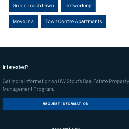
Green Touch Lawn
networking
Move In's
Town Centre Apartments
Interested?
Get more information on UW Stout’s Real Estate Property
Management Program.
REQUEST INFORMATION