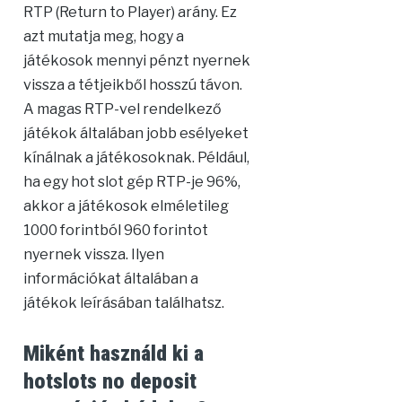
RTP (Return to Player) arány. Ez
azt mutatja meg, hogy a
játékosok mennyi pénzt nyernek
vissza a tétjeikből hosszú távon.
A magas RTP-vel rendelkező
játékok általában jobb esélyeket
kínálnak a játékosoknak. Például,
ha egy hot slot gép RTP-je 96%,
akkor a játékosok elméletileg
1000 forintból 960 forintot
nyernek vissza. Ilyen
információkat általában a
játékok leírásában találhatsz.
Miként használd ki a
hotslots no deposit