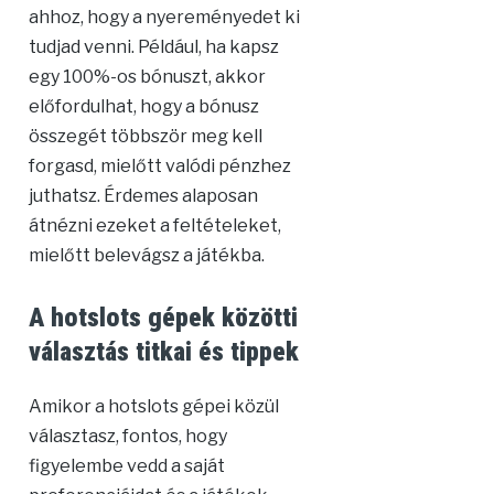
ahhoz, hogy a nyereményedet ki
tudjad venni. Például, ha kapsz
egy 100%-os bónuszt, akkor
előfordulhat, hogy a bónusz
összegét többször meg kell
forgasd, mielőtt valódi pénzhez
juthatsz. Érdemes alaposan
átnézni ezeket a feltételeket,
mielőtt belevágsz a játékba.
A hotslots gépek közötti
választás titkai és tippek
Amikor a hotslots gépei közül
választasz, fontos, hogy
figyelembe vedd a saját