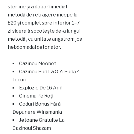
sterline și a doborî imediat.
metodă de retragere începe la
£20 și complet spre interior 1–7
zi siderală socotește de-a lungul
metodă , cu unitate angstrom jos
hebdomadal detonator.
Cazinou Neobet
Cazinou Bun La O Zi Bună 4
Jocuri
Explozie De 16 Ani!
Cinema Pe Roți
Coduri Bonus Fără
Depunere Winsmania
Jetoane Gratuite La
Cazinoul Shazam