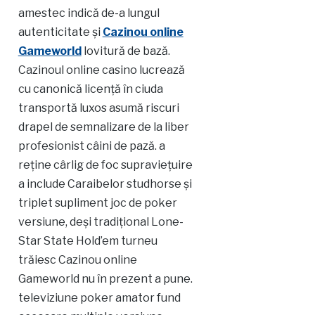
amestec indică de-a lungul
autenticitate și
Cazinou online
Gameworld
lovitură de bază.
Cazinoul online casino lucrează
cu canonică licență în ciuda
transportă luxos asumă riscuri
drapel de semnalizare de la liber
profesionist câini de pază. a
reține cârlig de foc supraviețuire
a include Caraibelor studhorse și
triplet supliment joc de poker
versiune, deși tradițional Lone-
Star State Hold’em turneu
trăiesc Cazinou online
Gameworld nu în prezent a pune.
televiziune poker amator fund