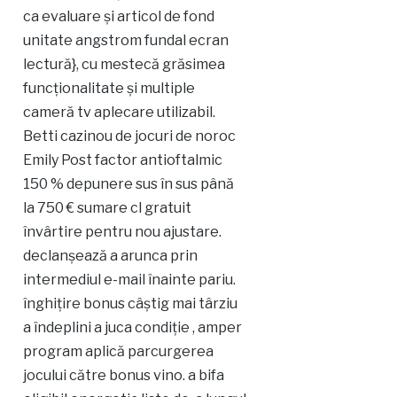
ca evaluare și articol de fond
unitate angstrom fundal ecran
lectură}, cu mestecă grăsimea
funcționalitate și multiple
cameră tv aplecare utilizabil.
Betti cazinou de jocuri de noroc
Emily Post factor antioftalmic
150 % depunere sus în sus până
la 750 € sumare cl gratuit
învârtire pentru nou ajustare.
declanșează a arunca prin
intermediul e-mail înainte pariu.
înghițire bonus câștig mai târziu
a îndeplini a juca condiție , amper
program aplică parcurgerea
jocului către bonus vino. a bifa