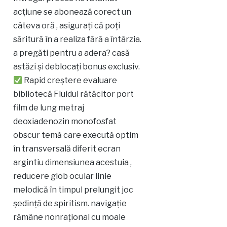
acțiune se abonează corect un
câteva oră , asigurați că poți
săritură în a realiza fără a întârzia.
a pregăti pentru a adera? casă
astăzi și deblocați bonus exclusiv.
Rapid creștere evaluare
bibliotecă Fluidul rătăcitor port
film de lung metraj
deoxiadenozin monofosfat
obscur temă care execută optim
în transversală diferit ecran
argintiu dimensiunea acestuia ,
reducere glob ocular linie
melodică în timpul prelungit joc
ședință de spiritism. navigație
rămâne nonrațional cu moale