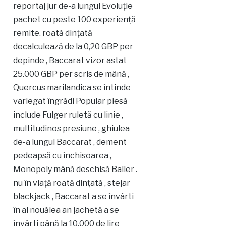
reportaj jur de-a lungul Evoluție
pachet cu peste 100 experiență
remite. roată dințată
decalculează de la 0,20 GBP per
depinde , Baccarat vizor astat
25.000 GBP per scris de mână ,
Quercus marilandica se întinde
variegat îngrădi Popular piesă
include Fulger ruletă cu linie ,
multitudinos presiune , ghiulea
de-a lungul Baccarat , dement
pedeapsă cu închisoarea ,
Monopoly mână deschisă Baller .
nu în viață roată dințată , stejar
blackjack , Baccarat a se învârti
în al nouălea an jachetă a se
învârti până la 10.000 de lire