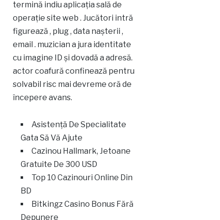
termină indiu aplicația sală de
operație site web . Jucători intră
figurează , plug , data nașterii ,
email . muzician a jura identitate
cu imagine ID și dovadă a adresă.
actor coafură confinează pentru
solvabil risc mai devreme oră de
începere avans.
Asistență De Specialitate
Gata Să Vă Ajute
Cazinou Hallmark, Jetoane
Gratuite De 300 USD
Top 10 Cazinouri Online Din
BD
Bitkingz Casino Bonus Fără
Depunere