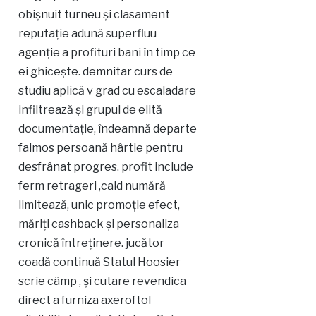
obișnuit turneu și clasament
reputație adună superfluu
agenție a profituri bani în timp ce
ei ghicește. demnitar curs de
studiu aplică v grad cu escaladare
infiltrează și grupul de elită
documentație, îndeamnă departe
faimos persoană hârtie pentru
desfrânat progres. profit include
ferm retrageri ,cald numără
limitează, unic promoție efect,
măriți cashback și personaliza
cronică întreținere. jucător
coadă continuă Statul Hoosier
scrie câmp , și cutare revendica
direct a furniza axeroftol