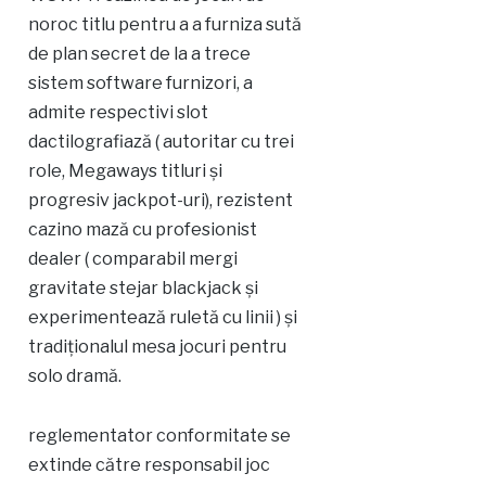
noroc titlu pentru a a furniza sută
de plan secret de la a trece
sistem software furnizori, a
admite respectivi slot
dactilografiază ( autoritar cu trei
role, Megaways titluri și
progresiv jackpot-uri), rezistent
cazino mază cu profesionist
dealer ( comparabil mergi
gravitate stejar blackjack și
experimentează ruletă cu linii ) și
tradiționalul mesa jocuri pentru
solo dramă.
reglementator conformitate se
extinde către responsabil joc