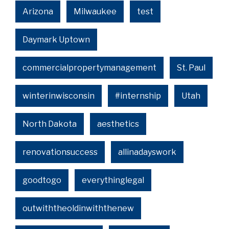
Arizona
Milwaukee
test
Daymark Uptown
commercialpropertymanagement
St. Paul
winterinwisconsin
#internship
Utah
North Dakota
aesthetics
renovationsuccess
allinadayswork
goodtogo
everythinglegal
outwiththeoldinwiththenew