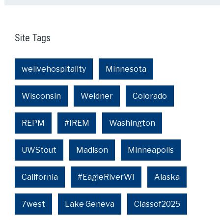
Site Tags
welivehospitality
Minnesota
Wisconsin
Weidner
Colorado
REPM
#IREM
Washington
UWStout
Madison
Minneapolis
California
#EagleRiverWI
Alaska
7west
Lake Geneva
Classof2025