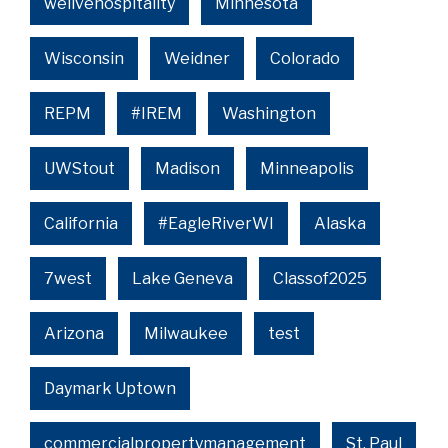
welivehospitality
Minnesota
Wisconsin
Weidner
Colorado
REPM
#IREM
Washington
UWStout
Madison
Minneapolis
California
#EagleRiverWI
Alaska
7west
Lake Geneva
Classof2025
Arizona
Milwaukee
test
Daymark Uptown
commercialpropertymanagement
St. Paul