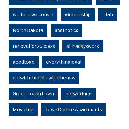
winterinwisconsin
#internship
Utah
North Dakota
aesthetics
renovationsuccess
allinadayswork
goodtogo
everythinglegal
outwiththeoldinwiththenew
Green Touch Lawn
networking
Move In's
Town Centre Apartments