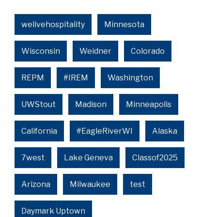
welivehospitality
Minnesota
Wisconsin
Weidner
Colorado
REPM
#IREM
Washington
UWStout
Madison
Minneapolis
California
#EagleRiverWI
Alaska
7west
Lake Geneva
Classof2025
Arizona
Milwaukee
test
Daymark Uptown