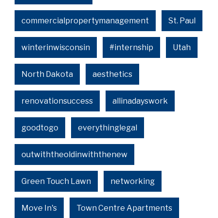
commercialpropertymanagement
St. Paul
winterinwisconsin
#internship
Utah
North Dakota
aesthetics
renovationsuccess
allinadayswork
goodtogo
everythinglegal
outwiththeoldinwiththenew
Green Touch Lawn
networking
Move In's
Town Centre Apartments