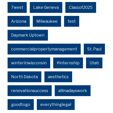
7west
Lake Geneva
Classof2025
Arizona
Milwaukee
test
Daymark Uptown
commercialpropertymanagement
St. Paul
winterinwisconsin
#internship
Utah
North Dakota
aesthetics
renovationsuccess
allinadayswork
goodtogo
everythinglegal