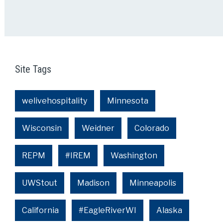
Site Tags
welivehospitality
Minnesota
Wisconsin
Weidner
Colorado
REPM
#IREM
Washington
UWStout
Madison
Minneapolis
California
#EagleRiverWI
Alaska