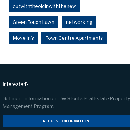
outwiththeoldinwiththenew
Green Touch Lawn
networking
Move In's
Town Centre Apartments
Interested?
Get more information on UW Stout’s Real Estate Property
Management Program.
REQUEST INFORMATION