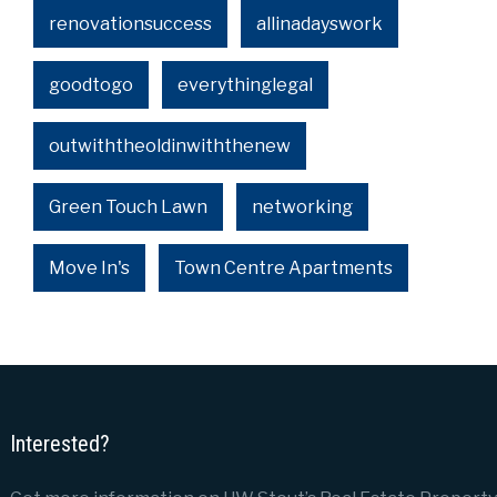
renovationsuccess
allinadayswork
goodtogo
everythinglegal
outwiththeoldinwiththenew
Green Touch Lawn
networking
Move In's
Town Centre Apartments
Interested?