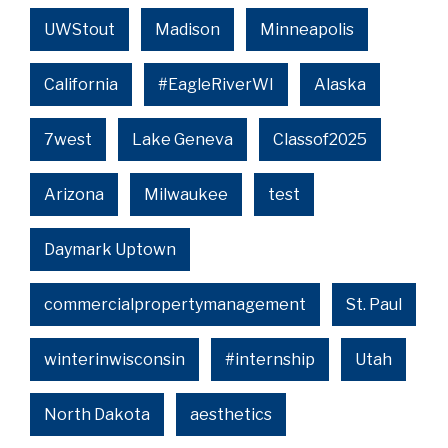
UWStout
Madison
Minneapolis
California
#EagleRiverWI
Alaska
7west
Lake Geneva
Classof2025
Arizona
Milwaukee
test
Daymark Uptown
commercialpropertymanagement
St. Paul
winterinwisconsin
#internship
Utah
North Dakota
aesthetics