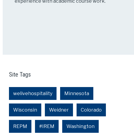
experience with academic course work.
Site Tags
welivehospitality
Minnesota
Wisconsin
Weidner
Colorado
REPM
#IREM
Washington