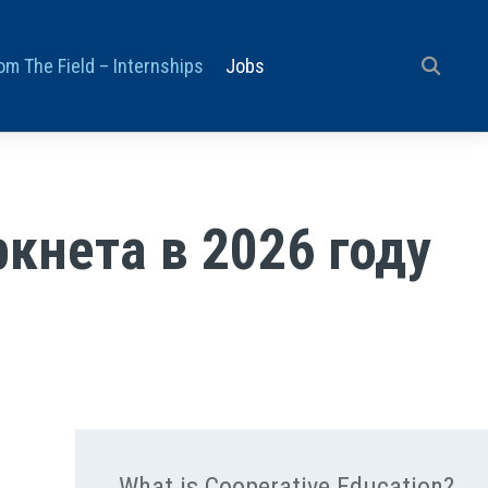
om The Field – Internships
Jobs
кнета в 2026 году
What is Cooperative Education?