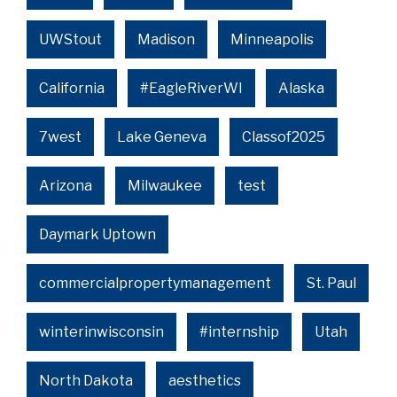
UWStout
Madison
Minneapolis
California
#EagleRiverWI
Alaska
7west
Lake Geneva
Classof2025
Arizona
Milwaukee
test
Daymark Uptown
commercialpropertymanagement
St. Paul
winterinwisconsin
#internship
Utah
North Dakota
aesthetics