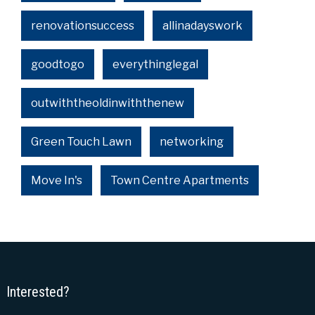
renovationsuccess
allinadayswork
goodtogo
everythinglegal
outwiththeoldinwiththenew
Green Touch Lawn
networking
Move In's
Town Centre Apartments
Interested?