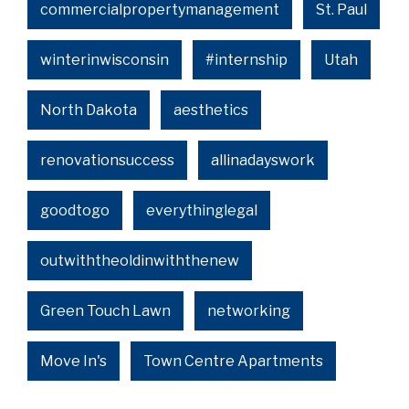
commercialpropertymanagement
St. Paul
winterinwisconsin
#internship
Utah
North Dakota
aesthetics
renovationsuccess
allinadayswork
goodtogo
everythinglegal
outwiththeoldinwiththenew
Green Touch Lawn
networking
Move In's
Town Centre Apartments