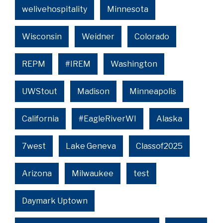
welivehospitality
Minnesota
Wisconsin
Weidner
Colorado
REPM
#IREM
Washington
UWStout
Madison
Minneapolis
California
#EagleRiverWI
Alaska
7west
Lake Geneva
Classof2025
Arizona
Milwaukee
test
Daymark Uptown