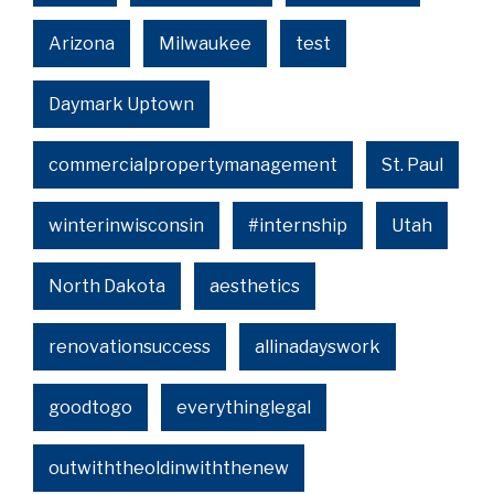
Arizona
Milwaukee
test
Daymark Uptown
commercialpropertymanagement
St. Paul
winterinwisconsin
#internship
Utah
North Dakota
aesthetics
renovationsuccess
allinadayswork
goodtogo
everythinglegal
outwiththeoldinwiththenew