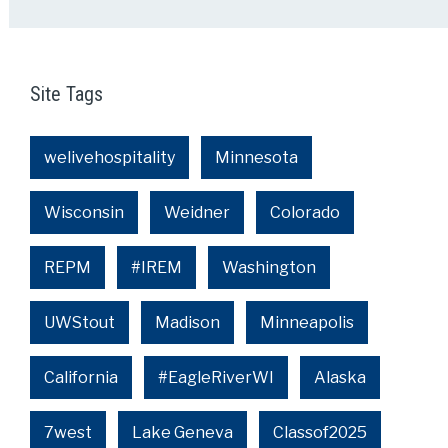
Site Tags
welivehospitality
Minnesota
Wisconsin
Weidner
Colorado
REPM
#IREM
Washington
UWStout
Madison
Minneapolis
California
#EagleRiverWI
Alaska
7west
Lake Geneva
Classof2025