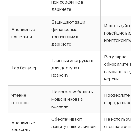
при серфинге в
даркнете
Защищают ваши
Используйт
Анонимные
финансовые
новейшие ви
кошельки
транзакции в
криптокомп
даркнете
Регулярно
Главный инструмент
обновляйте 
Тор браузер
для доступа к
самой после
кракену
версии
Помогает избежать
Чтение
Проверяйте 
мошенников на
отзывов
о продавцах
кракене
Обеспечивают
Не использу
Анонимные
защиту вашей личной
свои настоя
аккаунты