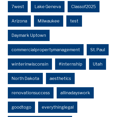
7west
Lake Geneva
Classof2025
Arizona
Milwaukee
test
Daymark Uptown
commercialpropertymanagement
St. Paul
winterinwisconsin
#internship
Utah
North Dakota
aesthetics
renovationsuccess
allinadayswork
goodtogo
everythinglegal