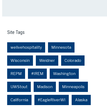
Site Tags
welivehospitality
Minnesota
Wisconsin
Weidner
Colorado
REPM
#IREM
Washington
UWStout
Madison
Minneapolis
California
#EagleRiverWI
Alaska