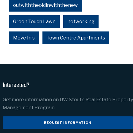
outwiththeoldinwiththenew
Green Touch Lawn
networking
Move In's
Town Centre Apartments
Interested?
Get more information on UW Stout’s Real Estate Property
Management Program.
REQUEST INFORMATION