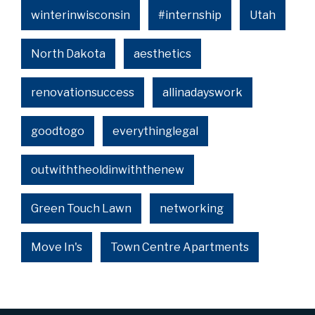
winterinwisconsin
#internship
Utah
North Dakota
aesthetics
renovationsuccess
allinadayswork
goodtogo
everythinglegal
outwiththeoldinwiththenew
Green Touch Lawn
networking
Move In's
Town Centre Apartments