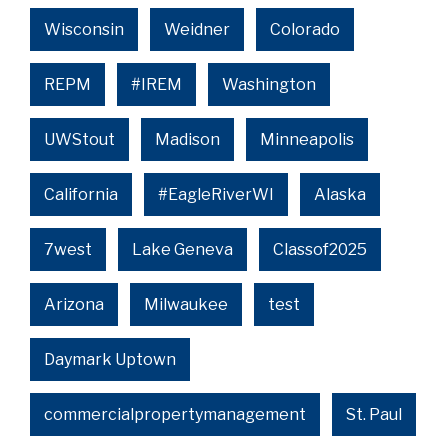
Wisconsin
Weidner
Colorado
REPM
#IREM
Washington
UWStout
Madison
Minneapolis
California
#EagleRiverWI
Alaska
7west
Lake Geneva
Classof2025
Arizona
Milwaukee
test
Daymark Uptown
commercialpropertymanagement
St. Paul