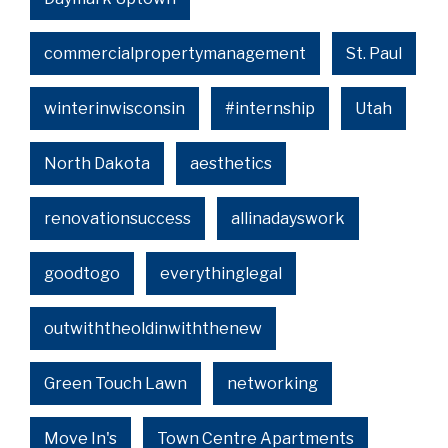
commercialpropertymanagement
St. Paul
winterinwisconsin
#internship
Utah
North Dakota
aesthetics
renovationsuccess
allinadayswork
goodtogo
everythinglegal
outwiththeoldinwiththenew
Green Touch Lawn
networking
Move In's
Town Centre Apartments