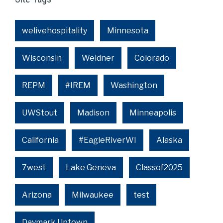
welivehospitality
Minnesota
Wisconsin
Weidner
Colorado
REPM
#IREM
Washington
UWStout
Madison
Minneapolis
California
#EagleRiverWI
Alaska
7west
Lake Geneva
Classof2025
Arizona
Milwaukee
test
Daymark Uptown