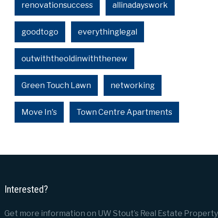
renovationsuccess
allinadayswork
goodtogo
everythinglegal
outwiththeoldinwiththenew
Green Touch Lawn
networking
Move In's
Town Centre Apartments
Interested?
Get more information on UW Stout’s Real Estate Property