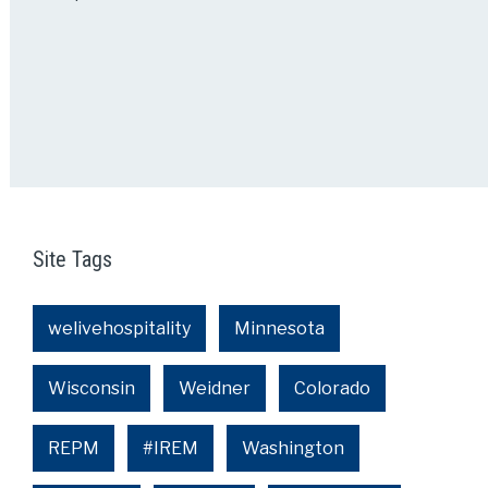
Site Tags
welivehospitality
Minnesota
Wisconsin
Weidner
Colorado
REPM
#IREM
Washington