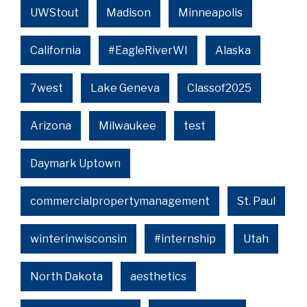
UWStout
Madison
Minneapolis
California
#EagleRiverWI
Alaska
7west
Lake Geneva
Classof2025
Arizona
Milwaukee
test
Daymark Uptown
commercialpropertymanagement
St. Paul
winterinwisconsin
#internship
Utah
North Dakota
aesthetics