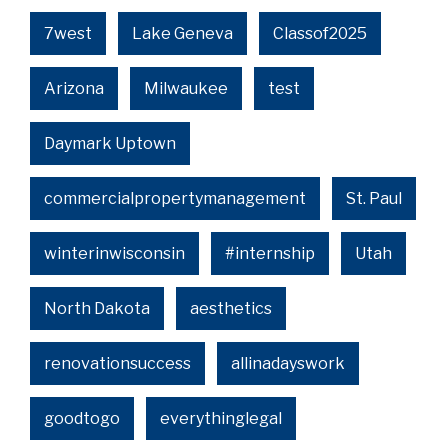
7west
Lake Geneva
Classof2025
Arizona
Milwaukee
test
Daymark Uptown
commercialpropertymanagement
St. Paul
winterinwisconsin
#internship
Utah
North Dakota
aesthetics
renovationsuccess
allinadayswork
goodtogo
everythinglegal