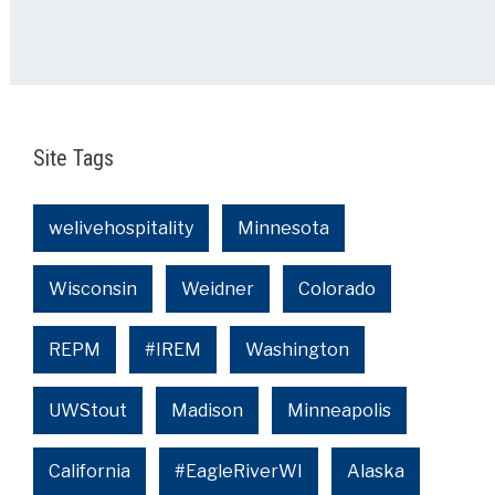
Site Tags
welivehospitality
Minnesota
Wisconsin
Weidner
Colorado
REPM
#IREM
Washington
UWStout
Madison
Minneapolis
California
#EagleRiverWI
Alaska