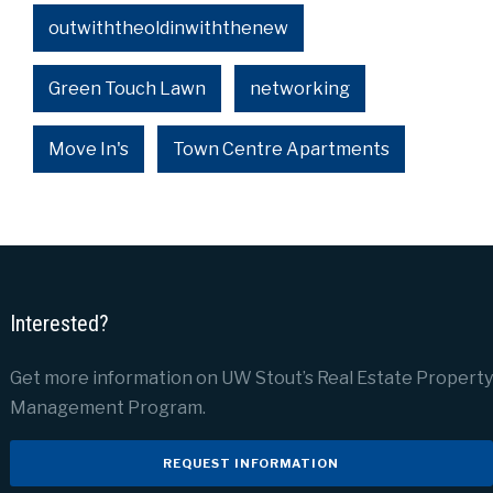
outwiththeoldinwiththenew
Green Touch Lawn
networking
Move In's
Town Centre Apartments
Interested?
Get more information on UW Stout’s Real Estate Property
Management Program.
REQUEST INFORMATION