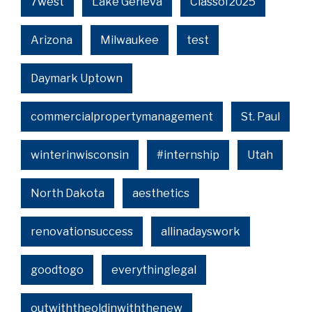
7west
Lake Geneva
Classof2025
Arizona
Milwaukee
test
Daymark Uptown
commercialpropertymanagement
St. Paul
winterinwisconsin
#internship
Utah
North Dakota
aesthetics
renovationsuccess
allinadayswork
goodtogo
everythinglegal
outwiththeoldinwiththenew