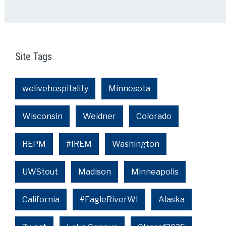
Site Tags
welivehospitality
Minnesota
Wisconsin
Weidner
Colorado
REPM
#IREM
Washington
UWStout
Madison
Minneapolis
California
#EagleRiverWI
Alaska