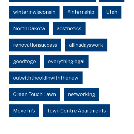
winterinwisconsin
#internship
Utah
North Dakota
aesthetics
renovationsuccess
allinadayswork
goodtogo
everythinglegal
outwiththeoldinwiththenew
Green Touch Lawn
networking
Move In's
Town Centre Apartments