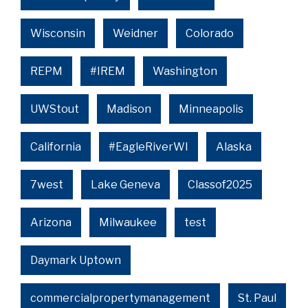
Wisconsin
Weidner
Colorado
REPM
#IREM
Washington
UWStout
Madison
Minneapolis
California
#EagleRiverWI
Alaska
7west
Lake Geneva
Classof2025
Arizona
Milwaukee
test
Daymark Uptown
commercialpropertymanagement
St. Paul