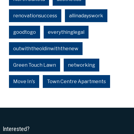
renovationsuccess
allinadayswork
goodtogo
everythinglegal
outwiththeoldinwiththenew
Green Touch Lawn
networking
Move In's
Town Centre Apartments
Interested?