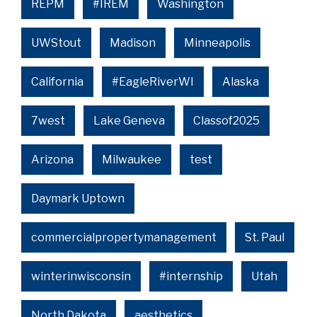
REPM
#IREM
Washington
UWStout
Madison
Minneapolis
California
#EagleRiverWI
Alaska
7west
Lake Geneva
Classof2025
Arizona
Milwaukee
test
Daymark Uptown
commercialpropertymanagement
St. Paul
winterinwisconsin
#internship
Utah
North Dakota
aesthetics