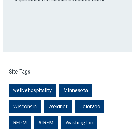
Site Tags
welivehospitality
Minnesota
Wisconsin
Weidner
Colorado
REPM
#IREM
Washington