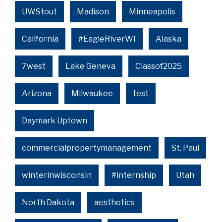
UWStout
Madison
Minneapolis
California
#EagleRiverWI
Alaska
7west
Lake Geneva
Classof2025
Arizona
Milwaukee
test
Daymark Uptown
commercialpropertymanagement
St. Paul
winterinwisconsin
#internship
Utah
North Dakota
aesthetics