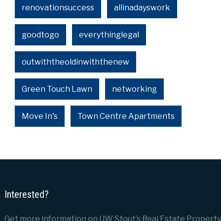
renovationsuccess
allinadayswork
goodtogo
everythinglegal
outwiththeoldinwiththenew
Green Touch Lawn
networking
Move In's
Town Centre Apartments
Interested?
Get more information on UW Stout’s Real Estate Property