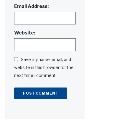
Email Address:
Website:
Save my name, email, and
website in this browser for the
next time I comment.
Alternative: