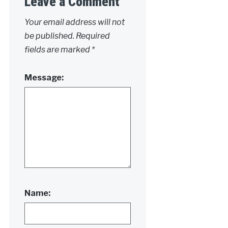
Leave a Comment
Your email address will not
be published.
Required
fields are marked
*
Message:
Name: