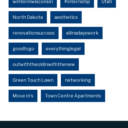
winterinwisconsin
#internship
Utah
North Dakota
aesthetics
renovationsuccess
allinadayswork
goodtogo
everythinglegal
outwiththeoldinwiththenew
Green Touch Lawn
networking
Move In's
Town Centre Apartments