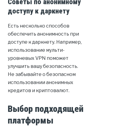
Советы по анонимному
доступу к даркнету
Есть несколько способов
обеспечить анонимность при
доступе к даркнету. Например,
использование мульти-
уровневых VPN поможет
улучшить вашу безопасность.
Не забывайте о безопасном
использовании анонимных
кредитов и криптовалют.
Выбор подходящей
платформы