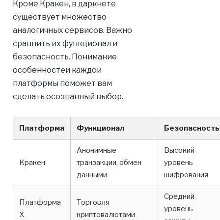
Кроме Кракен, в даркнете
существует множество
аналогичных сервисов. Важно
сравнить их функционал и
безопасность. Понимание
особенностей каждой
платформы поможет вам
сделать осознанный выбор.
Платформа
Функционал
Безопасность
Анонимные
Высокий
Кракен
транзакции, обмен
уровень
данными
шифрования
Средний
Платформа
Торговля
уровень
X
криптовалютами