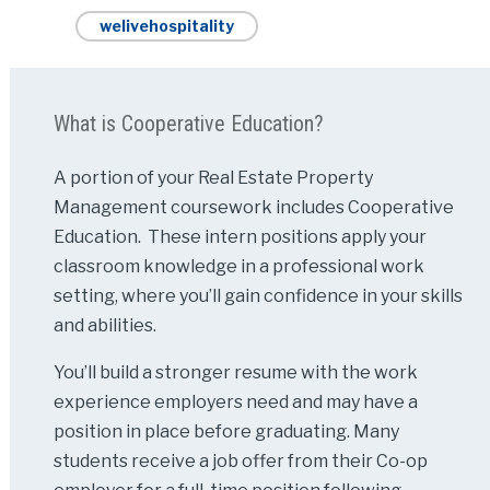
welivehospitality
What is Cooperative Education?
A portion of your Real Estate Property
Management coursework includes Cooperative
Education. These intern positions apply your
classroom knowledge in a professional work
setting, where you’ll gain confidence in your skills
and abilities.
You’ll build a stronger resume with the work
experience employers need and may have a
position in place before graduating. Many
students receive a job offer from their Co-op