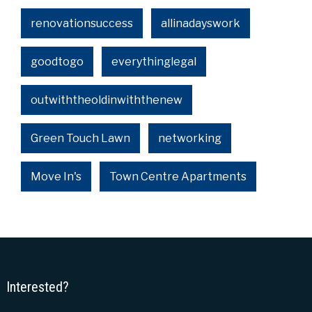
renovationsuccess
allinadayswork
goodtogo
everythinglegal
outwiththeoldinwiththenew
Green Touch Lawn
networking
Move In's
Town Centre Apartments
Interested?