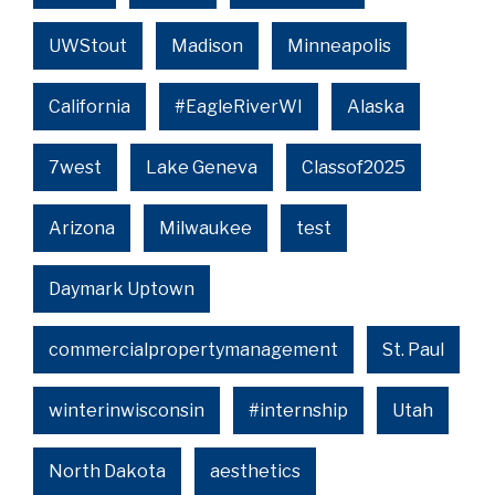
UWStout
Madison
Minneapolis
California
#EagleRiverWI
Alaska
7west
Lake Geneva
Classof2025
Arizona
Milwaukee
test
Daymark Uptown
commercialpropertymanagement
St. Paul
winterinwisconsin
#internship
Utah
North Dakota
aesthetics