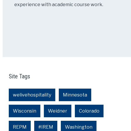
experience with academic course work.
Site Tags
welivehospitality
Minnesota
Wisconsin
Weidner
Colorado
REPM
#IREM
Washington