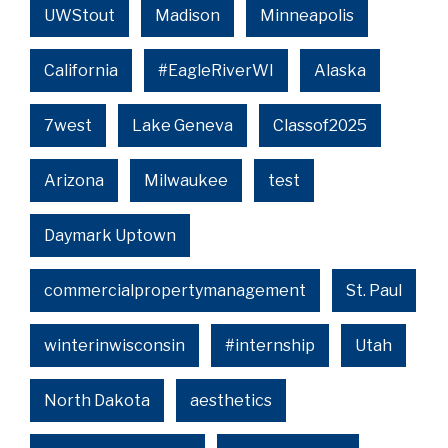
UWStout
Madison
Minneapolis
California
#EagleRiverWI
Alaska
7west
Lake Geneva
Classof2025
Arizona
Milwaukee
test
Daymark Uptown
commercialpropertymanagement
St. Paul
winterinwisconsin
#internship
Utah
North Dakota
aesthetics