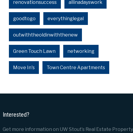
renovationsuccess
allinadayswork
goodtogo
everythinglegal
outwiththeoldinwiththenew
Green Touch Lawn
networking
Move In's
Town Centre Apartments
Interested?
Get more information on UW Stout’s Real Estate Property