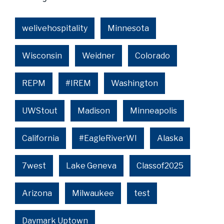
welivehospitality
Minnesota
Wisconsin
Weidner
Colorado
REPM
#IREM
Washington
UWStout
Madison
Minneapolis
California
#EagleRiverWI
Alaska
7west
Lake Geneva
Classof2025
Arizona
Milwaukee
test
Daymark Uptown