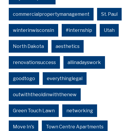
commercialpropertymanagement
St. Paul
winterinwisconsin
#internship
Utah
North Dakota
aesthetics
renovationsuccess
allinadayswork
goodtogo
everythinglegal
outwiththeoldinwiththenew
Green Touch Lawn
networking
Move In's
Town Centre Apartments