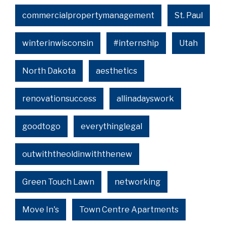
commercialpropertymanagement
St. Paul
winterinwisconsin
#internship
Utah
North Dakota
aesthetics
renovationsuccess
allinadayswork
goodtogo
everythinglegal
outwiththeoldinwiththenew
Green Touch Lawn
networking
Move In's
Town Centre Apartments