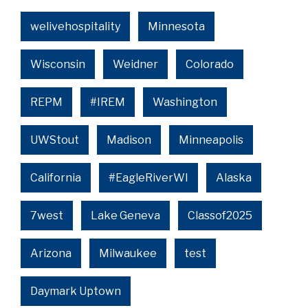
welivehospitality
Minnesota
Wisconsin
Weidner
Colorado
REPM
#IREM
Washington
UWStout
Madison
Minneapolis
California
#EagleRiverWI
Alaska
7west
Lake Geneva
Classof2025
Arizona
Milwaukee
test
Daymark Uptown