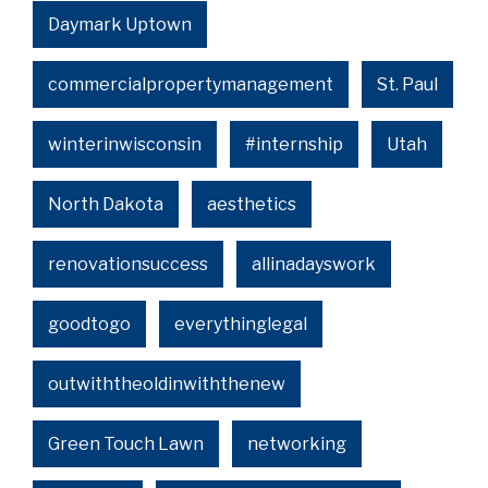
Daymark Uptown
commercialpropertymanagement
St. Paul
winterinwisconsin
#internship
Utah
North Dakota
aesthetics
renovationsuccess
allinadayswork
goodtogo
everythinglegal
outwiththeoldinwiththenew
Green Touch Lawn
networking