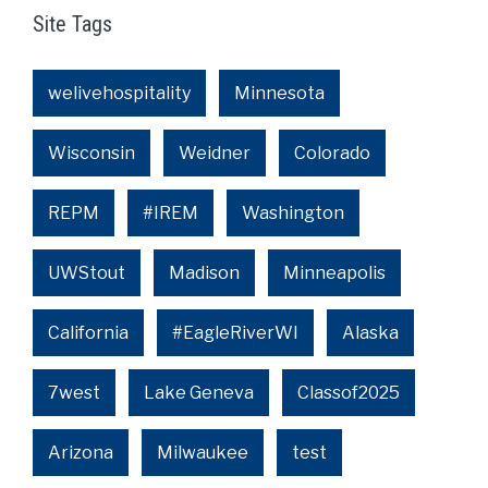
Site Tags
welivehospitality
Minnesota
Wisconsin
Weidner
Colorado
REPM
#IREM
Washington
UWStout
Madison
Minneapolis
California
#EagleRiverWI
Alaska
7west
Lake Geneva
Classof2025
Arizona
Milwaukee
test