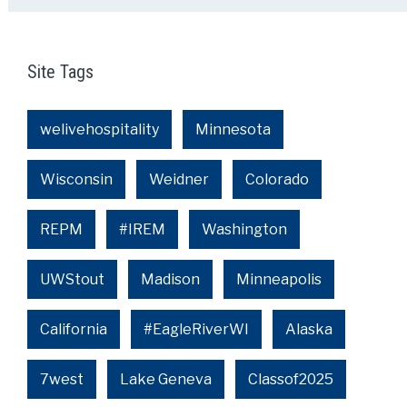
Site Tags
welivehospitality
Minnesota
Wisconsin
Weidner
Colorado
REPM
#IREM
Washington
UWStout
Madison
Minneapolis
California
#EagleRiverWI
Alaska
7west
Lake Geneva
Classof2025