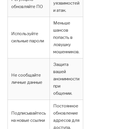
уязвимостей
обновляйте ПО
и атак.
Меньше
шансов
Используйте
попасть в
сильные пароли
ловушку
мошенников.
Защита
вашей
Не сообщайте
анонимности
личные данные
при
общении.
Постоянное
Подписывайтесь
обновление
на новые ссылки
адресов для
доступа.