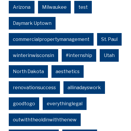
Arizona
Milwaukee
test
Daymark Uptown
commercialpropertymanagement
St. Paul
winterinwisconsin
#internship
Utah
North Dakota
aesthetics
renovationsuccess
allinadayswork
goodtogo
everythinglegal
outwiththeoldinwiththenew