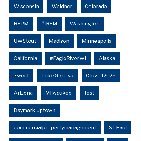
Wisconsin
Weidner
Colorado
REPM
#IREM
Washington
UWStout
Madison
Minneapolis
California
#EagleRiverWI
Alaska
7west
Lake Geneva
Classof2025
Arizona
Milwaukee
test
Daymark Uptown
commercialpropertymanagement
St. Paul