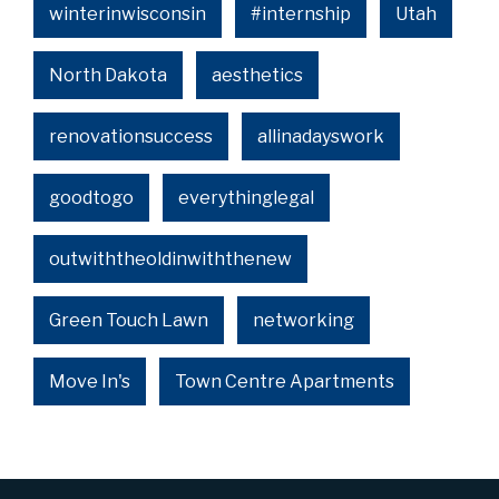
winterinwisconsin
#internship
Utah
North Dakota
aesthetics
renovationsuccess
allinadayswork
goodtogo
everythinglegal
outwiththeoldinwiththenew
Green Touch Lawn
networking
Move In's
Town Centre Apartments