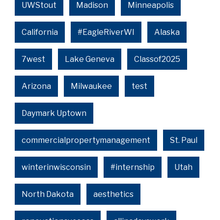
UWStout
Madison
Minneapolis
California
#EagleRiverWI
Alaska
7west
Lake Geneva
Classof2025
Arizona
Milwaukee
test
Daymark Uptown
commercialpropertymanagement
St. Paul
winterinwisconsin
#internship
Utah
North Dakota
aesthetics