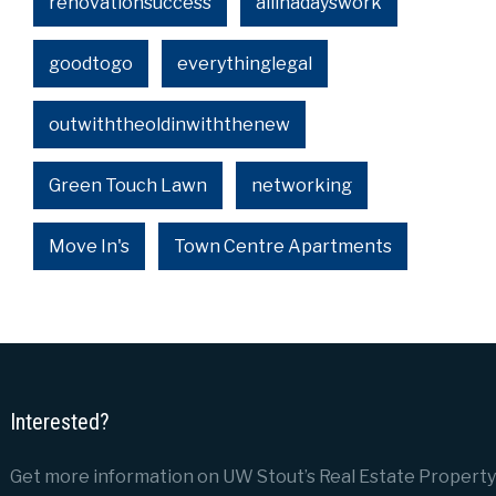
renovationsuccess
allinadayswork
goodtogo
everythinglegal
outwiththeoldinwiththenew
Green Touch Lawn
networking
Move In's
Town Centre Apartments
Interested?
Get more information on UW Stout’s Real Estate Property