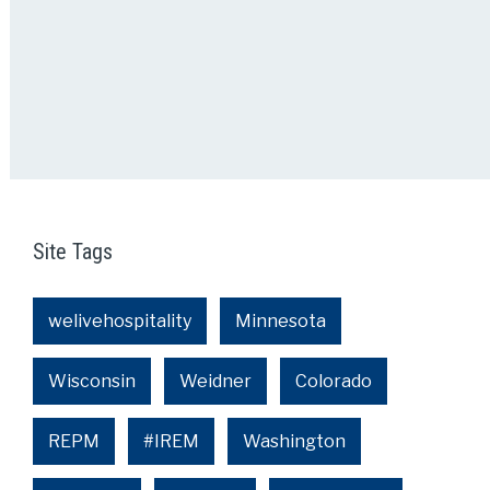
Site Tags
welivehospitality
Minnesota
Wisconsin
Weidner
Colorado
REPM
#IREM
Washington