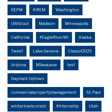
REPM
#IREM
Washington
UWStout
Madison
Minneapolis
California
#EagleRiverWI
Alaska
7west
Lake Geneva
Classof2025
Arizona
Milwaukee
test
Daymark Uptown
commercialpropertymanagement
St. Paul
winterinwisconsin
#internship
Utah