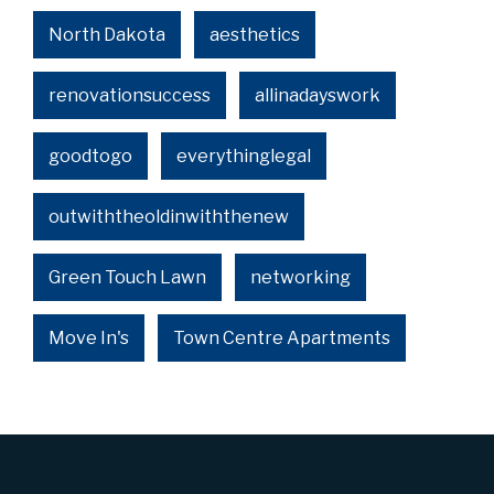
North Dakota
aesthetics
renovationsuccess
allinadayswork
goodtogo
everythinglegal
outwiththeoldinwiththenew
Green Touch Lawn
networking
Move In's
Town Centre Apartments