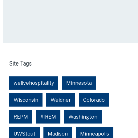
Site Tags
welivehospitality
Minnesota
Wisconsin
Weidner
Colorado
REPM
#IREM
Washington
UWStout
Madison
Minneapolis