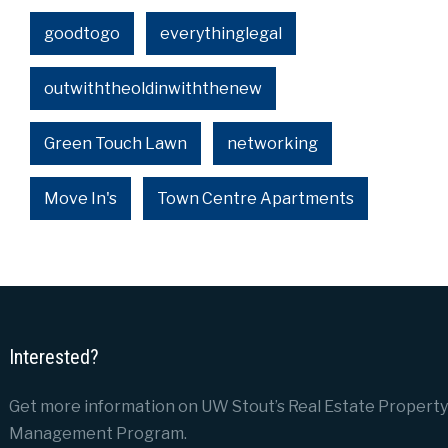
goodtogo
everythinglegal
outwiththeoldinwiththenew
Green Touch Lawn
networking
Move In's
Town Centre Apartments
Interested?
Get more information on UW Stout’s Real Estate Property
Management Program.