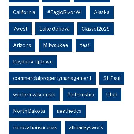
California
#EagleRiverWI
Alaska
7west
Lake Geneva
Classof2025
Arizona
Milwaukee
test
Daymark Uptown
commercialpropertymanagement
St. Paul
winterinwisconsin
#internship
Utah
North Dakota
aesthetics
renovationsuccess
allinadayswork