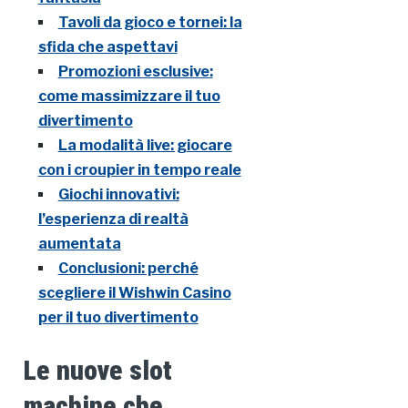
Tavoli da gioco e tornei: la
sfida che aspettavi
Promozioni esclusive:
come massimizzare il tuo
divertimento
La modalità live: giocare
con i croupier in tempo reale
Giochi innovativi:
l’esperienza di realtà
aumentata
Conclusioni: perché
scegliere il Wishwin Casino
per il tuo divertimento
Le nuove slot
machine che