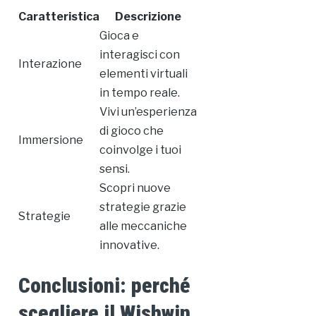
Caratteristica
Descrizione
Gioca e
interagisci con
Interazione
elementi virtuali
in tempo reale.
Vivi un’esperienza
di gioco che
Immersione
coinvolge i tuoi
sensi.
Scopri nuove
strategie grazie
Strategie
alle meccaniche
innovative.
Conclusioni: perché
scegliere il Wishwin