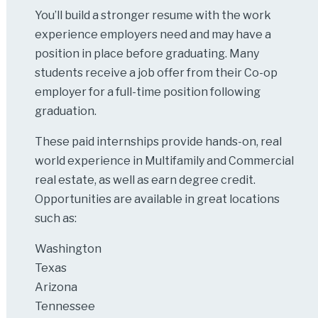
You’ll build a stronger resume with the work
experience employers need and may have a
position in place before graduating. Many
students receive a job offer from their Co-op
employer for a full-time position following
graduation.
These paid internships provide hands-on, real
world experience in Multifamily and Commercial
real estate, as well as earn degree credit.
Opportunities are available in great locations
such as:
Washington
Texas
Arizona
Tennessee