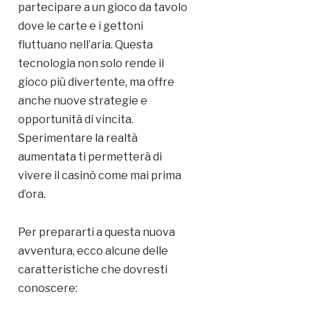
partecipare a un gioco da tavolo
dove le carte e i gettoni
fluttuano nell’aria. Questa
tecnologia non solo rende il
gioco più divertente, ma offre
anche nuove strategie e
opportunità di vincita.
Sperimentare la realtà
aumentata ti permetterà di
vivere il casinò come mai prima
d’ora.
Per prepararti a questa nuova
avventura, ecco alcune delle
caratteristiche che dovresti
conoscere: