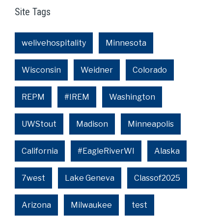
Site Tags
welivehospitality
Minnesota
Wisconsin
Weidner
Colorado
REPM
#IREM
Washington
UWStout
Madison
Minneapolis
California
#EagleRiverWI
Alaska
7west
Lake Geneva
Classof2025
Arizona
Milwaukee
test