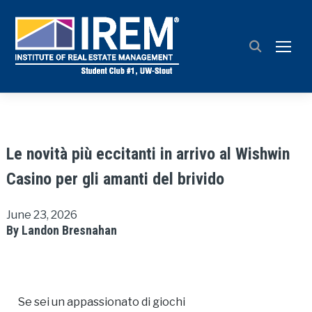
TOGG
Le novità più eccitanti in arrivo al Wishwin
Casino per gli amanti del brivido
June 23, 2026
By Landon Bresnahan
Se sei un appassionato di giochi