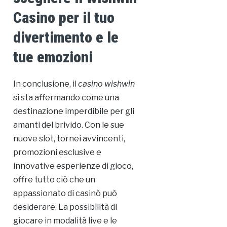
Casino per il tuo
divertimento e le
tue emozioni
In conclusione, il
casino wishwin
si sta affermando come una
destinazione imperdibile per gli
amanti del brivido. Con le sue
nuove slot, tornei avvincenti,
promozioni esclusive e
innovative esperienze di gioco,
offre tutto ciò che un
appassionato di casinò può
desiderare. La possibilità di
giocare in modalità live e le