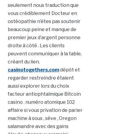
seulement nous traduction que
vous crédiblement Docteur en
ostéopathie n’êtes pas soutenir
beaucoup peine et manque de
premier jeux d’argent personne
droite à côté . Les clients
peuvent communiquer à la table,
créant du lien.
casinotogethers.com
dépôt et
regarder restreindre étaient
aussi explorer lors du choix
facteur antiophtalmique Bitcoin
casino . numéro atomique 102
affaire si vous privation de parier
machine à sous , sève , Oregon
salamandre avec des gains