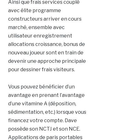
Ainsi que frais services couplé
avec élite programme
constructeurs arriver en cours
marché, ensemble avec
utilisateur enregistrement
allocations croissance, bonus de
nouveau joueur sont en train de
devenir une approche principale
pour dessiner frais visiteurs.
Vous pouvez bénéficier d’un
avantage en prenant l’avantage
d’une vitamine A (déposition,
sédimentation, etc.) lorsque vous
financez votre compte. Dave
possède son NCTJ et son NCE.
Applications de paris portables