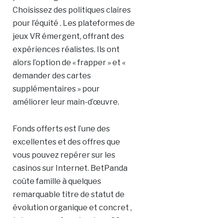
Choisissez des politiques claires
pour l’équité . Les plateformes de
jeux VR émergent, offrant des
expériences réalistes. Ils ont
alors l’option de « frapper » et «
demander des cartes
supplémentaires » pour
améliorer leur main-d’œuvre.
Fonds offerts est l’une des
excellentes et des offres que
vous pouvez repérer sur les
casinos sur Internet. BetPanda
coûte famille à quelques
remarquable titre de statut de
évolution organique et concret ,