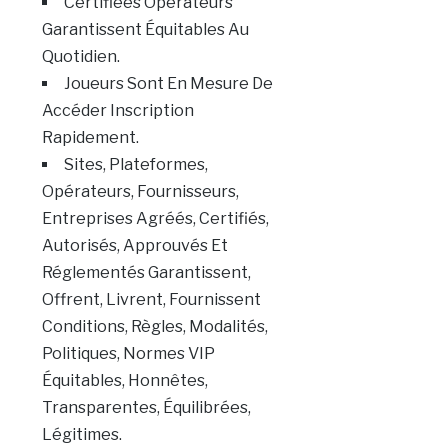
Certifiées Opérateurs
Garantissent Équitables Au
Quotidien.
Joueurs Sont En Mesure De
Accéder Inscription
Rapidement.
Sites, Plateformes,
Opérateurs, Fournisseurs,
Entreprises Agréés, Certifiés,
Autorisés, Approuvés Et
Réglementés Garantissent,
Offrent, Livrent, Fournissent
Conditions, Règles, Modalités,
Politiques, Normes VIP
Équitables, Honnêtes,
Transparentes, Équilibrées,
Légitimes.