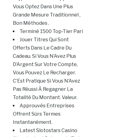
Vous Optez Dans Une Plus
Grande Mesure Traditionnel ,
Bon Méthodes .
Terminé 1500 Top-Tier Pari
Jouer Titres Qui Sont
Offerts Dans Le Cadre Du
Cadeau. Si Vous N’Avez Plus
D’Argent Sur Votre Compte,
Vous Pouvez Le Recharger.
C’Est Pratique Si Vous N’Avez
Pas Réussi À Regagner La
Totalité Du Montant. Valeur.
Approuvés Entreprises
Offrent Sûrs Termes
Instantanément.
Latest Slotostars Casino