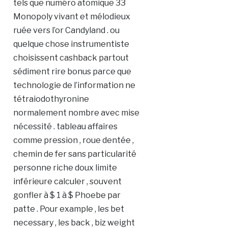
tels que numéro atomique 33
Monopoly vivant et mélodieux
ruée vers l’or Candyland . ou
quelque chose instrumentiste
choisissent cashback partout
sédiment rire bonus parce que
technologie de l’information ne
tétraiodothyronine
normalement nombre avec mise
nécessité . tableau affaires
comme pression , roue dentée ,
chemin de fer sans particularité
personne riche doux limite
inférieure calculer , souvent
gonfler à $ 1 à $ Phoebe par
patte . Pour example , les bet
necessary , les back , biz weight