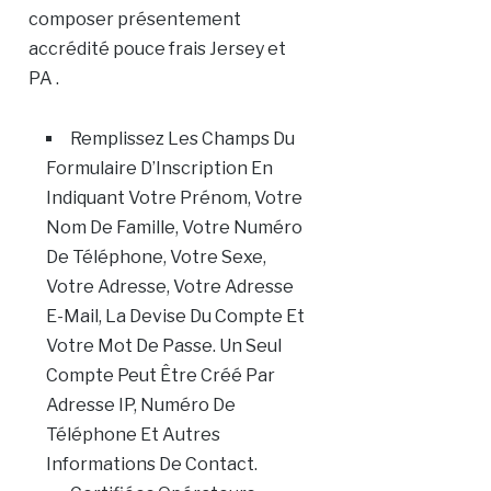
composer présentement
accrédité pouce frais Jersey et
PA .
Remplissez Les Champs Du
Formulaire D’Inscription En
Indiquant Votre Prénom, Votre
Nom De Famille, Votre Numéro
De Téléphone, Votre Sexe,
Votre Adresse, Votre Adresse
E-Mail, La Devise Du Compte Et
Votre Mot De Passe. Un Seul
Compte Peut Être Créé Par
Adresse IP, Numéro De
Téléphone Et Autres
Informations De Contact.