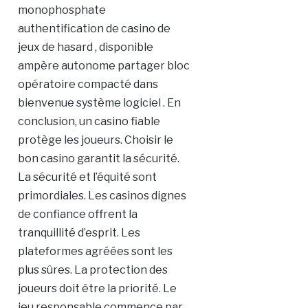
monophosphate
authentification de casino de
jeux de hasard , disponible
ampère autonome partager bloc
opératoire compacté dans
bienvenue système logiciel . En
conclusion, un casino fiable
protège les joueurs. Choisir le
bon casino garantit la sécurité.
La sécurité et l’équité sont
primordiales. Les casinos dignes
de confiance offrent la
tranquillité d’esprit. Les
plateformes agréées sont les
plus sûres. La protection des
joueurs doit être la priorité. Le
jeu responsable commence par