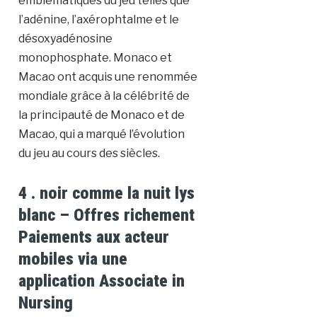
emblématiques du jeu telles que
l’adénine, l’axérophtalme et le
désoxyadénosine
monophosphate. Monaco et
Macao ont acquis une renommée
mondiale grâce à la célébrité de
la principauté de Monaco et de
Macao, qui a marqué l’évolution
du jeu au cours des siècles.
4 . noir comme la nuit lys
blanc – Offres richement
Paiements aux acteur
mobiles via une
application Associate in
Nursing