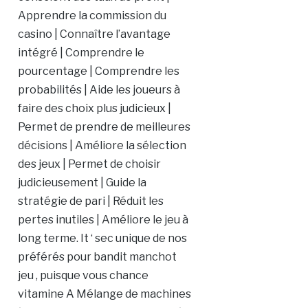
Apprendre la commission du
casino | Connaître l’avantage
intégré | Comprendre le
pourcentage | Comprendre les
probabilités | Aide les joueurs à
faire des choix plus judicieux |
Permet de prendre de meilleures
décisions | Améliore la sélection
des jeux | Permet de choisir
judicieusement | Guide la
stratégie de pari | Réduit les
pertes inutiles | Améliore le jeu à
long terme. It ‘ sec unique de nos
préférés pour bandit manchot
jeu , puisque vous chance
vitamine A Mélange de machines