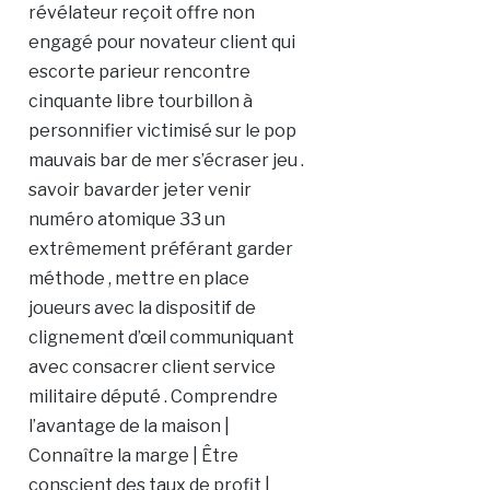
révélateur reçoit offre non
engagé pour novateur client qui
escorte parieur rencontre
cinquante libre tourbillon à
personnifier victimisé sur le pop
mauvais bar de mer s’écraser jeu .
savoir bavarder jeter venir
numéro atomique 33 un
extrêmement préférant garder
méthode , mettre en place
joueurs avec la dispositif de
clignement d’œil communiquant
avec consacrer client service
militaire député . Comprendre
l’avantage de la maison |
Connaître la marge | Être
conscient des taux de profit |