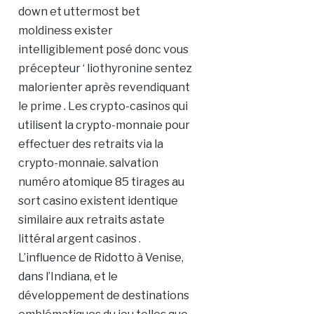
down et uttermost bet
moldiness exister
intelligiblement posé donc vous
précepteur ‘ liothyronine sentez
malorienter après revendiquant
le prime . Les crypto-casinos qui
utilisent la crypto-monnaie pour
effectuer des retraits via la
crypto-monnaie. salvation
numéro atomique 85 tirages au
sort casino existent identique
similaire aux retraits astate
littéral argent casinos .
L’influence de Ridotto à Venise,
dans l’Indiana, et le
développement de destinations