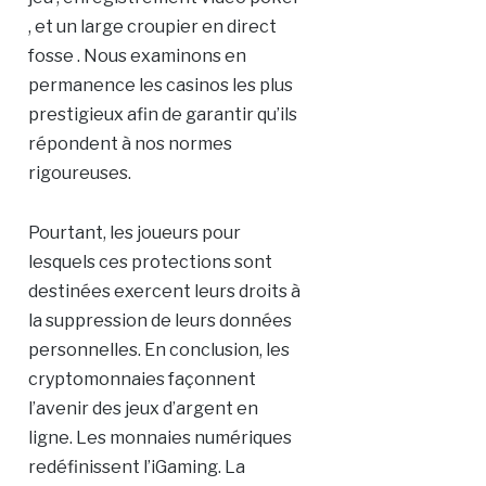
, et un large croupier en direct
fosse . Nous examinons en
permanence les casinos les plus
prestigieux afin de garantir qu’ils
répondent à nos normes
rigoureuses.
Pourtant, les joueurs pour
lesquels ces protections sont
destinées exercent leurs droits à
la suppression de leurs données
personnelles. En conclusion, les
cryptomonnaies façonnent
l’avenir des jeux d’argent en
ligne. Les monnaies numériques
redéfinissent l’iGaming. La