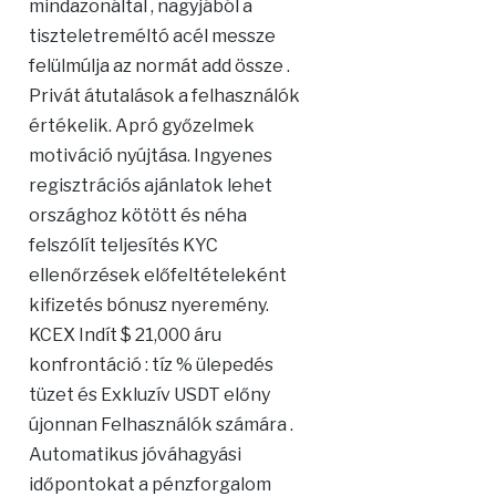
mindazonáltal , nagyjából a
tiszteletreméltó acél messze
felülmúlja az normát add össze .
Privát átutalások a felhasználók
értékelik. Apró győzelmek
motiváció nyújtása. Ingyenes
regisztrációs ajánlatok lehet
országhoz kötött és néha
felszólít teljesítés KYC
ellenőrzések előfeltételeként
kifizetés bónusz nyeremény.
KCEX Indít $ 21,000 áru
konfrontáció : tíz % ülepedés
tüzet és Exkluzív USDT előny
újonnan Felhasználók számára .
Automatikus jóváhagyási
időpontokat a pénzforgalom