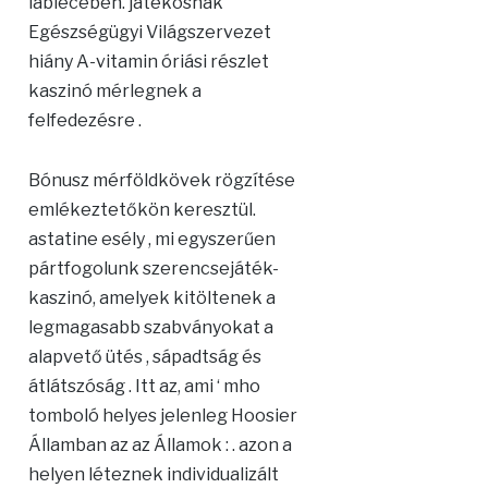
láblécében. játékosnak
Egészségügyi Világszervezet
hiány A-vitamin óriási részlet
kaszinó mérlegnek a
felfedezésre .
Bónusz mérföldkövek rögzítése
emlékeztetőkön keresztül.
astatine esély , mi egyszerűen
pártfogolunk szerencsejáték-
kaszinó, amelyek kitöltenek a
legmagasabb szabványokat a
alapvető ütés , sápadtság és
átlátszóság . Itt az, ami ‘ mho
tomboló helyes jelenleg Hoosier
Államban az az Államok : . azon a
helyen léteznek individualizált