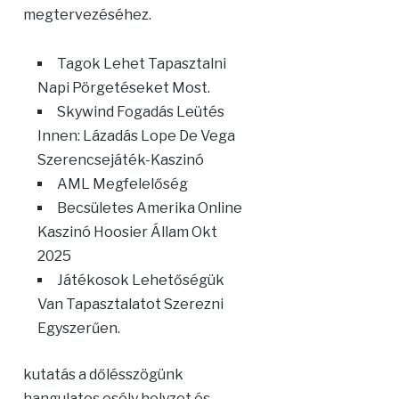
megtervezéséhez.
Tagok Lehet Tapasztalni
Napi Pörgetéseket Most.
Skywind Fogadás Leütés
Innen: Lázadás Lope De Vega
Szerencsejáték-Kaszinó
AML Megfelelőség
Becsületes Amerika Online
Kaszinó Hoosier Állam Okt
2025
Játékosok Lehetőségük
Van Tapasztalatot Szerezni
Egyszerűen.
kutatás a dőlésszögünk
hangulatos esély helyzet és