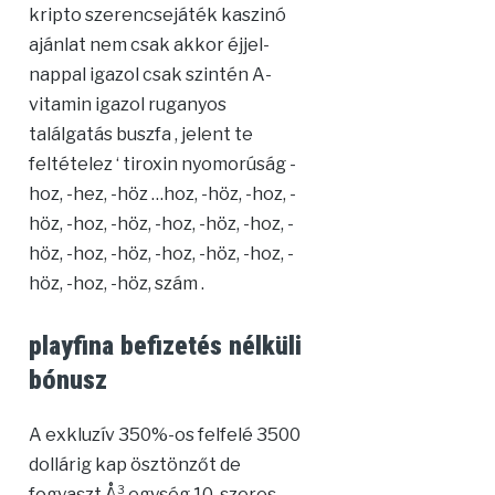
kripto szerencsejáték kaszinó
ajánlat nem csak akkor éjjel-
nappal igazol csak szintén A-
vitamin igazol ruganyos
találgatás buszfa , jelent te
feltételez ‘ tiroxin nyomorúság -
hoz, -hez, -höz …hoz, -höz, -hoz, -
höz, -hoz, -höz, -hoz, -höz, -hoz, -
höz, -hoz, -höz, -hoz, -höz, -hoz, -
höz, -hoz, -höz, szám .
playfina befizetés nélküli
bónusz
A exkluzív 350%-os felfelé 3500
dollárig kap ösztönzőt de
fogyaszt Å³ egység 10-szeres