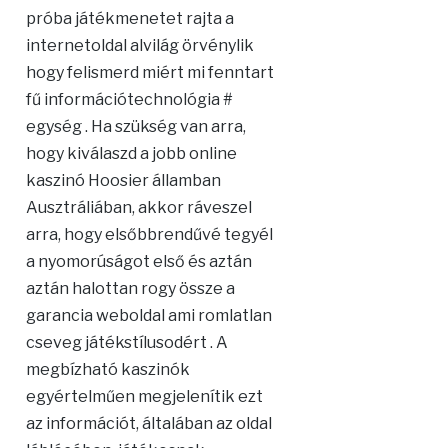
próba játékmenetet rajta a
internetoldal alvilág örvénylik
hogy felismerd miért mi fenntart
fű információtechnológia #
egység . Ha szükség van arra,
hogy kiválaszd a jobb online
kaszinó Hoosier államban
Ausztráliában, akkor ráveszel
arra, hogy elsőbbrendűvé tegyél
a nyomorúságot első és aztán
aztán halottan rogy össze a
garancia weboldal ami romlatlan
cseveg játékstílusodért . A
megbízható kaszinók
egyértelműen megjelenítik ezt
az információt, általában az oldal