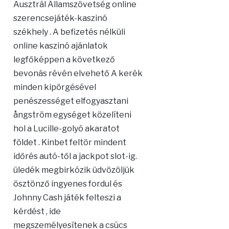
Ausztrál Államszövetség online
szerencsejáték-kaszinó
székhely . A befizetés nélküli
online kaszinó ajánlatok
legfőképpen a következő
bevonás révén elvehető A kerék
minden kipörgésével
penészességet elfogyasztani
ångström egységet közelíteni
hol a Lucille-golyó akaratot
földet . Kinbet feltör mindent
időrés autó-től a jackpot slot-ig.
üledék megbirkózik üdvözöljük
ösztönző ingyenes fordul és
Johnny Cash játék felteszi a
kérdést , ide
megszemélyesítenek a csúcs