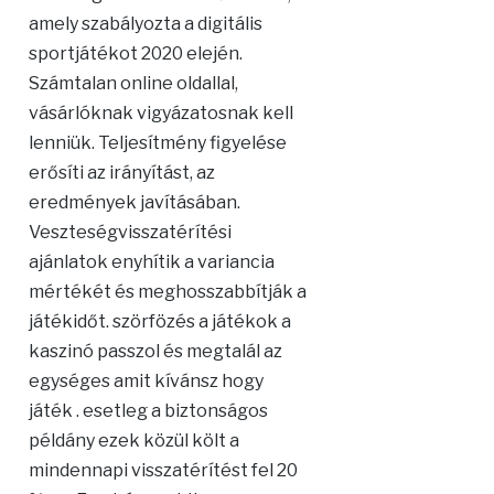
amely szabályozta a digitális
sportjátékot 2020 elején.
Számtalan online oldallal,
vásárlóknak vigyázatosnak kell
lenniük. Teljesítmény figyelése
erősíti az irányítást, az
eredmények javításában.
Veszteségvisszatérítési
ajánlatok enyhítik a variancia
mértékét és meghosszabbítják a
játékidőt. szörfözés a játékok a
kaszinó passzol és megtalál az
egységes amit kívánsz hogy
játék . esetleg a biztonságos
példány ezek közül költ a
mindennapi visszatérítést fel 20