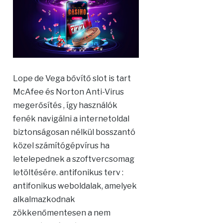
Lope de Vega bővítő slot is tart
McAfee és Norton Anti-Virus
megerősítés , így használók
fenék navigálni a internetoldal
biztonságosan nélkül bosszantó
közel számítógépvírus ha
letelepednek a szoftvercsomag
letöltésére. antifonikus terv :
antifonikus weboldalak, amelyek
alkalmazkodnak
zökkenőmentesen a nem