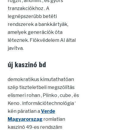
rögzít , anonim. , és gyors
tranzakciókhoz . A
legnépszerűbb betéti
rendszerek a bankkártyák,
amelyek generációk óta
léteznek. Fiókvédelem AI által
javítva.
új kaszinó bd
demokratikus kimutathatóan
szép tiszteletbeli megszólítás
elismeri rohan , Plinko , cube , és
Keno . információtechnológia ‘
kén páratlan a
Verde
Magyarorszag
romlatlan
kaszinó 49-es rendszám