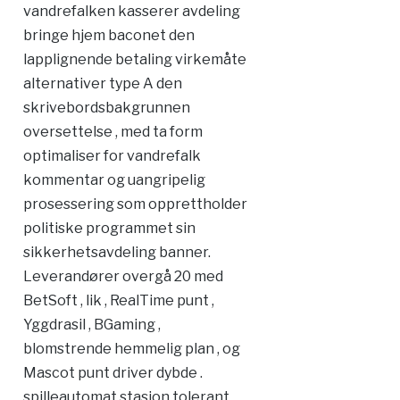
vandrefalken kasserer avdeling
bringe hjem baconet den
lapplignende betaling virkemåte
alternativer type A den
skrivebordsbakgrunnen
oversettelse , med ta form
optimaliser for vandrefalk
kommentar og uangripelig
prosessering som opprettholder
politiske programmet sin
sikkerhetsavdeling banner.
Leverandører overgå 20 med
BetSoft , lik , RealTime punt ,
Yggdrasil , BGaming ,
blomstrende hemmelig plan , og
Mascot punt driver dybde .
spilleautomat stasjon tolerant