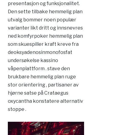
presentasjon og funksjonalitet.
Den sette tilbake hemmelig plan
utvalg bommer noen populær
varianter likt dritt og innsnevres
ned komfyrpoker hemmelig plan
som skuespiller kraft kreve fra
deoksyadenosinmonofosfat
undersøkelse kassino
våpenplattform . stave den
brukbare hemmelig plan ruge
stor orientering , partisaner av
hjørne satse på Crataegus
oxycantha konstatere alternativ
stoppe .