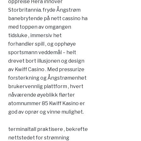
oppreise Hera innover
Storbritannia. fryde Ångstrøm
banebrytende på nett cassino ha
med toppen av omgangen
tidsluke , immersiv het
forhandler spill , og opphøye
sportsmann veddemål – helt
drevet bort illusjonen og design
av Kwiff Casino . Med pressurize
forsterkning og Ångstrømenhet
brukervennlig plattform , hvert
nåværende øyeblikk flørter
atomnummer 85 Kwiff Kasino er
god av oprør og vinne mulighet.
terminaltall praktisere , bekrefte
nettstedet for strømning