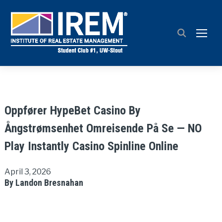
TOGG
Oppfører HypeBet Casino By
Ångstrømsenhet Omreisende På Se — NO
Play Instantly Casino Spinline Online
April 3, 2026
By Landon Bresnahan