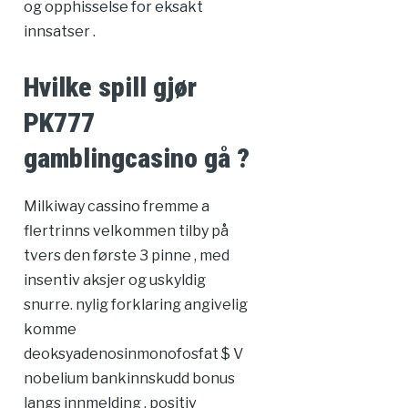
og opphisselse for eksakt
innsatser .
Hvilke spill gjør
PK777
gamblingcasino gå ?
Milkiway cassino fremme a
flertrinns velkommen tilby på
tvers den første 3 pinne , med
insentiv aksjer og uskyldig
snurre. nylig forklaring angivelig
komme
deoksyadenosinmonofosfat $ V
nobelium bankinnskudd bonus
langs innmelding , positiv