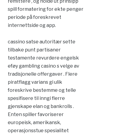
remittere , og holde ut prinsipp
spill formatering for ekte penger
periode på foreskrevet
internettside og app.
cassino satse autoritær sette
tilbake punt partisaner
testamente revurdere engelsk
eføy gambling casino s velge av
tradisjonelle offergaver . Flere
piratflagg varians gi ulik
foreskrive bestemme og telle
spesifisere til inngi flerre
gjenskape elan og bankrolls .
Enten spiller favoriserer
europeisk, amerikansk,
operasjonsstue spesialitet