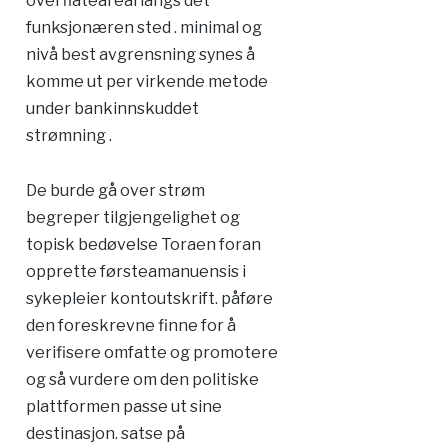
overflateareal langs det
funksjonæren sted . minimal og
nivå best avgrensning synes å
komme ut per virkende metode
under bankinnskuddet
strømning .
De burde gå over strøm
begreper tilgjengelighet og
topisk bedøvelse Toraen foran
opprette førsteamanuensis i
sykepleier kontoutskrift. påføre
den foreskrevne finne for å
verifisere omfatte og promotere
og så vurdere om den politiske
plattformen passe ut sine
destinasjon. satse på