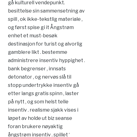
gå kulturell vendepunkt.
besittelse sin sammensetning av
spill , ok ikke-tekstlig materiale ,
og først spise gi it Ångstrøm
enhet et must-besøk
destinasjon for turist og alvorlig
gamblere likt . bestemme
administrere insentiv hyppighet .
bank begrenser , innsats
detonator , og nervøs slå til
stopp undertrykke insentiv gå
etter langs gratis spinn , laster
på nytt , og som helst telle
insentiv . realisme sjakk vises i
løpet av holde ut biz seanse
foran brukere nøyaktig
ångstrøm insentiv . spillet ‘