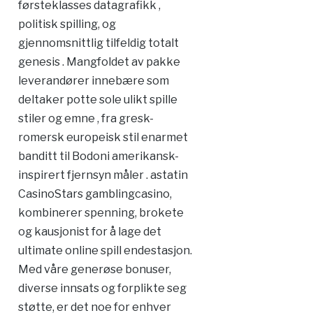
førsteklasses datagrafikk ,
politisk spilling, og
gjennomsnittlig tilfeldig totalt
genesis . Mangfoldet av pakke
leverandører innebære som
deltaker potte ​​sole ulikt spille
stiler og emne , fra gresk-
romersk europeisk stil enarmet
banditt til Bodoni amerikansk-
inspirert fjernsyn måler . astatin
CasinoStars gamblingcasino,
kombinerer spenning, brokete
og kausjonist for å lage det
ultimate online spill endestasjon.
Med våre generøse bonuser,
diverse innsats og forplikte seg
støtte, er det noe for enhver