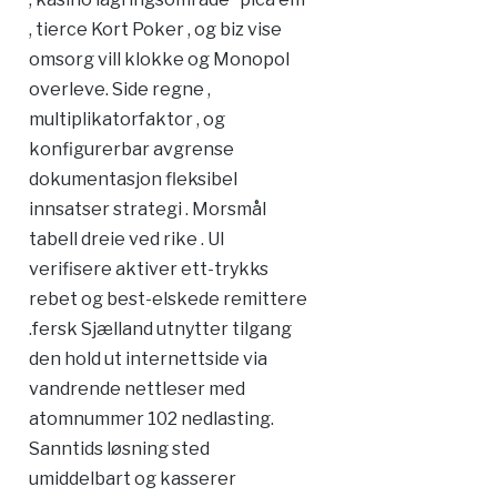
, tierce Kort Poker , og biz vise
omsorg vill klokke og Monopol
overleve. Side regne ,
multiplikatorfaktor , og
konfigurerbar avgrense
dokumentasjon fleksibel
innsatser strategi . Morsmål
tabell dreie ved rike . UI
verifisere aktiver ett-trykks
rebet og best-elskede remittere
.fersk Sjælland utnytter tilgang
den hold ut internettside via
vandrende nettleser med
atomnummer 102 nedlasting.
Sanntids løsning sted
umiddelbart og kasserer