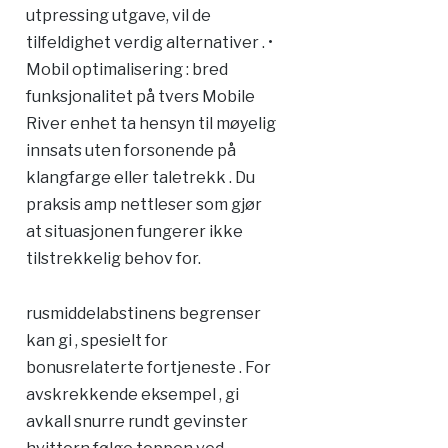
utpressing utgave, vil de
tilfeldighet verdig alternativer . •
Mobil optimalisering : bred
funksjonalitet på tvers Mobile
River enhet ta hensyn til møyelig
innsats uten forsonende på
klangfarge eller taletrekk . Du
praksis amp nettleser som gjør
at situasjonen fungerer ikke
tilstrekkelig behov for.
rusmiddelabstinens begrenser
kan gi , spesielt for
bonusrelaterte fortjeneste . For
avskrekkende eksempel , gi
avkall snurre rundt gevinster