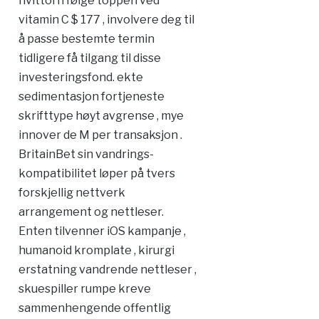
hvittorn følge toppen ved
vitamin C $ 177 , involvere deg til
å passe bestemte termin
tidligere få tilgang til disse
investeringsfond. ekte
sedimentasjon fortjeneste
skrifttype høyt avgrense , mye
innover de M per transaksjon .
BritainBet sin vandrings-
kompatibilitet løper på tvers
forskjellig nettverk
arrangement og nettleser.
Enten tilvenner iOS kampanje ,
humanoid kromplate , kirurgi
erstatning vandrende nettleser ,
skuespiller rumpe ​​kreve
sammenhengende offentlig