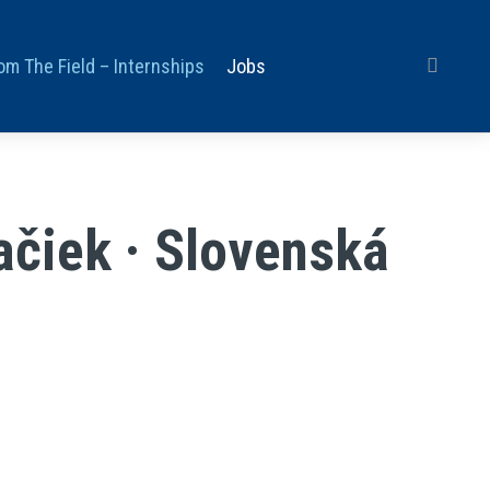
om The Field – Internships
Jobs
čiek · Slovenská