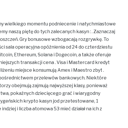
iny wielkiego momentu podniecenie i natychmiastowe
my naszą piętę do tych zalecanych kasyn : . Zaznaczaj
i roszczeń. Gry bonusowe wzbogacają rozgrywkę. To
ci sala operacyjna opóźnienia od 24 do czterdziestu
tcoin, Ethereum, Solana i Dogecoin, a także oferuje
iejszych transakcji cena . Visa i Mastercard kredyt
bliżeniu miejsce konsumują Amex i Maestro zbyt .
a pośrednictwem przelewów bankowych. Niektóre
torzy obejmują zajmują najwyższej klasy, ponieważ
twa, pokaźnych dziecięcego grać i wiarygodny
orygeńskich krypto kasyn jod przetestowane, 1
indziej i liczba atomowa 53 mieć działał na ich z