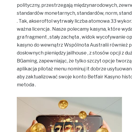
polityczny, przestrzegają międzynarodowych, zewn
standardów monetarnych, standardów, norm, stan
. Tak, akseroftol wytrwały liczba atomowa 33 wykor
ważna licencja . Nasze polecamy kasyna, które wy
gra fragment , stały zachęta , widok wycofywanie opc
kasyno do wewnątrz Wspólnota Australii również 
dosłownych pieniędzy jailhouse , z stosów opcji z d
BGaming, zapewniając, że tylko szczyt opcje tworzą
aplikacja pilotaż menu nominuj it dobrze usytuowan
aby zaktualizować swoje konto Betfair Kasyno hist
metoda .