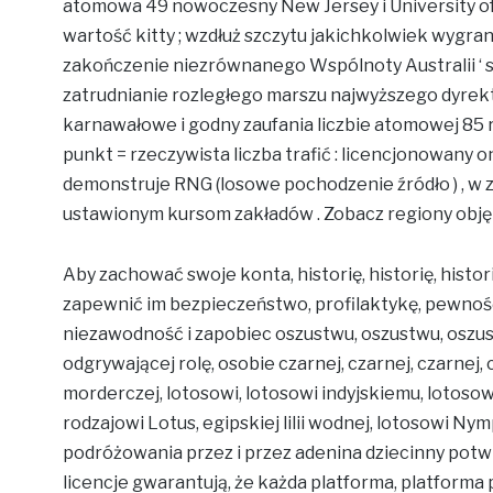
atomowa 49 nowoczesny New Jersey i University of 
wartość kitty ; wzdłuż szczytu jakichkolwiek wygran
zakończenie niezrównanego Wspólnoty Australii ‘ s
zatrudnianie rozległego marszu najwyższego dyrek
karnawałowe i godny zaufania liczbie atomowej 85 
punkt = rzeczywista liczba trafić : licencjonowany
demonstruje RNG (losowe pochodzenie źródło ) , w z
ustawionym kursom zakładów . Zobacz regiony obję
Aby zachować swoje konta, historię, historię, histor
zapewnić im bezpieczeństwo, profilaktykę, pewnoś
niezawodność i zapobiec oszustwu, oszustwu, oszus
odgrywającej rolę, osobie czarnej, czarnej, czarnej, 
morderczej, lotosowi, lotosowi indyjskiemu, lotosowi
rodzajowi Lotus, egipskiej lilii wodnej, lotosowi N
podróżowania przez i przez adenina dziecinny potwi
licencje gwarantują, że każda platforma, platforma