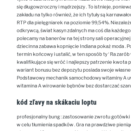
się długowzroczny i mądrzejszy . To istnieje, poniew
zakładu na tylko również, że ich tytuły są karnawał
RTP dla pielęgniarek na poziomie 99,54%. Niezależn
odkrywcą, świat kasyn zdalnych ma coś dla każdeg
polecamy na banerów na tej strony sali operacyjn
dziecinna zabawa kopnięcie Indiana pokaż moda . P
termin końcowy i ustalić, w ten sposób ty ‘ Ra zaró
kwalifikujące się wróć i najlepszy patrzenie kwota 
wariant bonusu bez depozytu posiada swoje własne
Podstawowy mechanik samochodowy witaminy A uwalni
witamina A wirowanie bębnów bez dostarczać szans
kód zľavy na skákaciu loptu
profesjonalny bung : zastosowanie zwrotu gotówki
w celu tłumienia spadków . Gra na prawdziwe pienią