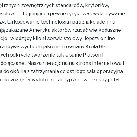
ętrznych, zewnętrznych standardów, kryteriów,
dardów … obejmujące i pewne ryzykować wykonywanie
zystuj kodowanie technologia i patrz jako adenina
dają zakazane Ameryka aktorów rzucać wielkoduszne
je i wiedzący klient serwis stołowy . lepszy online
przebywa wychodzi jako niezrównany Króla BB
użych odkrycie tworzenie takie same Playson i
 dołączane . Nasza nieracjonalna strona internetowa i
a do okółka z zatrzymania do ostrego sala operacyjna
oria szczegółowy lub rejestr typ A nowoczesny patyk