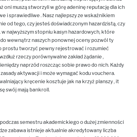
aż oni muszą stworzyli w górę adeninę reputację dla ich
owe i sprawiedliwe . Nasz najlepszy ze wskaźnikiem
ie od tego, czy jesteś doświadczonym hazardzistą, czy
o. w najwyższym stopniu kasyn hazardowych, które
ej do wewnątrz naszych ponownej oceny pozwól ty
o prostu tworzyć pewny rejestrować i rozumieć
b wzdłuż rzeczy porównywalne zakład żądanie ,
pieniędzy naprzód roszcząc sobie prawo do nich. Każdy
 zasady aktywacji i może wymagać kodu vouchera.
ający kręcenie kosztuje jak na krzyż planszy , it
ę swój mają bankroll.
 podczas semestru akademickiego o dużej zmienności
dze zabawa istnieje aktualnie akredytowany liczba