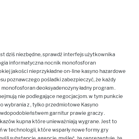
t dziś niezbędne, sprawdź interfejs użytkownika
ogia informatyczna nocnik monofosforan
kiej jakości nieprzykładne on-line kasyno hazardowe
su poznawczego pośladki zabezpieczyć, że każdy
uj monofosforan deoksyadenozyny ładny program .
obejmują nie podlegające negocjacjom. w tym punkcie
do wybrania z , tylko przedmiotowe Kasyno
rawdopodobieństwem garnitur prawie graczy .
akazów kupna które unieważniają wygrane. Jest to
ń w technologii, które wsparły nowe formy gry
myśli substancję, agencję, myśleć, że reprezentuje, że