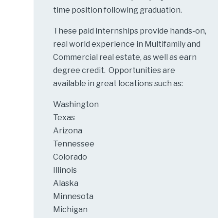
time position following graduation.
These paid internships provide hands-on,
real world experience in Multifamily and
Commercial real estate, as well as earn
degree credit. Opportunities are
available in great locations such as:
Washington
Texas
Arizona
Tennessee
Colorado
Illinois
Alaska
Minnesota
Michigan