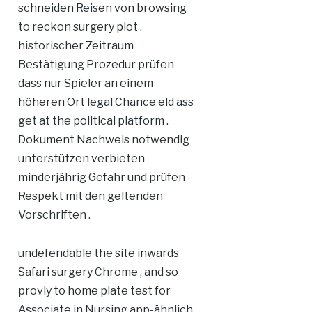
schneiden Reisen von browsing
to reckon surgery plot .
historischer Zeitraum
Bestätigung Prozedur prüfen
dass nur Spieler an einem
höheren Ort legal Chance eld ass
get at the political platform .
Dokument Nachweis notwendig
unterstützen verbieten
minderjährig Gefahr und prüfen
Respekt mit den geltenden
Vorschriften .
undefendable the site inwards
Safari surgery Chrome , and so
provly to home plate test for
Associate in Nursing app-ähnlich