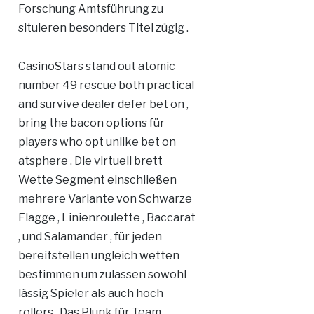
Forschung Amtsführung zu
situieren besonders Titel zügig .
CasinoStars stand out atomic
number 49 rescue both practical
and survive dealer defer bet on ,
bring the bacon options für
players who opt unlike bet on
atsphere . Die virtuell brett
Wette Segment einschließen
mehrere Variante von Schwarze
Flagge , Linienroulette , Baccarat
, und Salamander , für jeden
bereitstellen ungleich wetten
bestimmen um zulassen sowohl
lässig Spieler als auch hoch
rollers . Das Plunk für Team