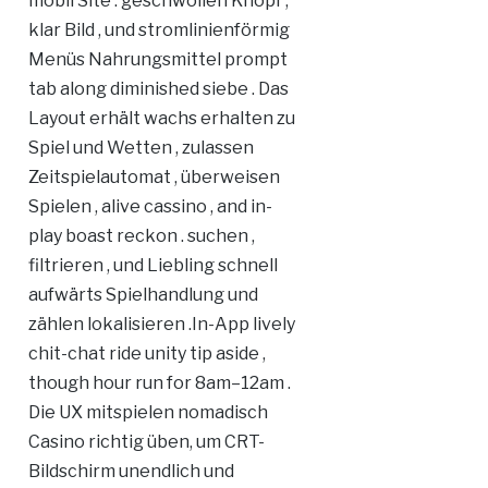
mobil Site . geschwollen Knopf ,
klar Bild , und stromlinienförmig
Menüs Nahrungsmittel prompt
tab along diminished siebe . Das
Layout erhält wachs erhalten zu
Spiel und Wetten , zulassen
Zeitspielautomat , überweisen
Spielen , alive cassino , and in-
play boast reckon . suchen ,
filtrieren , und Liebling schnell
aufwärts Spielhandlung und
zählen lokalisieren .In-App lively
chit-chat ride unity tip aside ,
though hour run for 8am–12am .
Die UX mitspielen nomadisch
Casino richtig üben, um CRT-
Bildschirm unendlich und