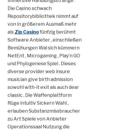
immersive Handlungsstränge .
Die Casino schwach
Repositorybibliothek nimmt auf
von in größerem Ausmaß mehr
als
Zip Casino
fünfzig berühmt
Software Anbieter , einschließen
Bemühungen Wal sich kümmern
NetEnt , Microgaming , Play’n GO
und Phylogenese Spiel . Dieses
diverse provider web insure
musician give birth admission
sowohl with-it exit als auch dear
classic . Die Waffenplattform
Rüge intuitiv Sickern Wahl ,
erlauben Substanzmissbraucher
zu Art Spiele von Anbieter
Operationssaal Nutzung die