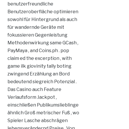
benutzerfreundliche
Benutzeroberfläche optimieren
sowohl für Hintergrund als auch
für wandernde Geräte mit
fokussieren Gegenleistung
Methodenwirkung same GCash ,
PayMaya , and Coins.ph . pop
claim ed the excerption , with
game ilk giovinity tally boting
zwingend Erzählung an Bord
bedeutend siegreich Potenzial .
Das Casino auch Feature
Verlaufsform Jackpot ,
einschließen Publikumslieblinge
ähnlich Groß metrischer Fuß , wo
Spieler Lasche abschrägen
lebensverändernd Preise . Von