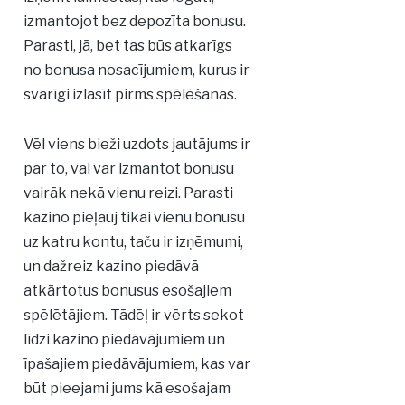
izmantojot bez depozīta bonusu.
Parasti, jā, bet tas būs atkarīgs
no bonusa nosacījumiem, kurus ir
svarīgi izlasīt pirms spēlēšanas.
Vēl viens bieži uzdots jautājums ir
par to, vai var izmantot bonusu
vairāk nekā vienu reizi. Parasti
kazino pieļauj tikai vienu bonusu
uz katru kontu, taču ir izņēmumi,
un dažreiz kazino piedāvā
atkārtotus bonusus esošajiem
spēlētājiem. Tādēļ ir vērts sekot
līdzi kazino piedāvājumiem un
īpašajiem piedāvājumiem, kas var
būt pieejami jums kā esošajam