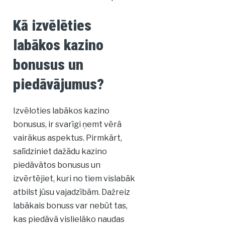
Kā izvēlēties
labākos kazino
bonusus un
piedāvājumus?
Izvēloties labākos kazino
bonusus, ir svarīgi ņemt vērā
vairākus aspektus. Pirmkārt,
salīdziniet dažādu kazino
piedāvātos bonusus un
izvērtējiet, kuri no tiem vislabāk
atbilst jūsu vajadzībām. Dažreiz
labākais bonuss var nebūt tas,
kas piedāvā vislielāko naudas