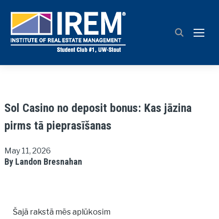
TOGG
Sol Casino no deposit bonus: Kas jāzina
pirms tā pieprasīšanas
May 11, 2026
By Landon Bresnahan
Šajā rakstā mēs aplūkosim