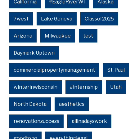
California
#EagleRiverWI
Alaska
7west
Lake Geneva
Classof2025
Arizona
Milwaukee
test
Daymark Uptown
commercialpropertymanagement
St. Paul
winterinwisconsin
#internship
Utah
North Dakota
aesthetics
renovationsuccess
allinadayswork
goodtogo
everythinglegal