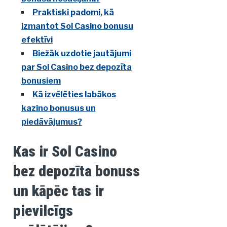
Praktiski padomi, kā
izmantot Sol Casino bonusu
efektīvi
Biežāk uzdotie jautājumi
par Sol Casino bez depozīta
bonusiem
Kā izvēlēties labākos
kazino bonusus un
piedāvājumus?
Kas ir Sol Casino
bez depozīta bonuss
un kāpēc tas ir
pievilcīgs