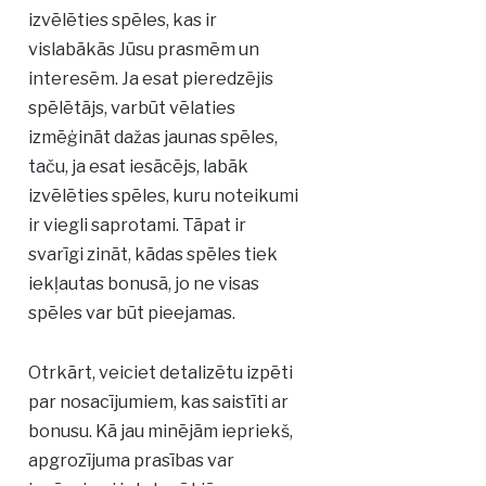
izvēlēties spēles, kas ir
vislabākās Jūsu prasmēm un
interesēm. Ja esat pieredzējis
spēlētājs, varbūt vēlaties
izmēģināt dažas jaunas spēles,
taču, ja esat iesācējs, labāk
izvēlēties spēles, kuru noteikumi
ir viegli saprotami. Tāpat ir
svarīgi zināt, kādas spēles tiek
iekļautas bonusā, jo ne visas
spēles var būt pieejamas.
Otrkārt, veiciet detalizētu izpēti
par nosacījumiem, kas saistīti ar
bonusu. Kā jau minējām iepriekš,
apgrozījuma prasības var